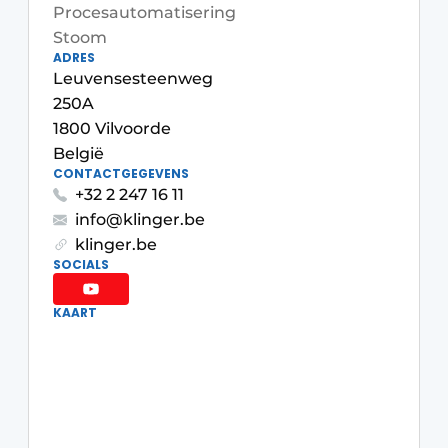
Procesautomatisering
Privacy / Cookie statement
Stoom
Vacature aanmelden
ADRES
Leuvensesteenweg
Vacatures
250A
Video’s
1800 Vilvoorde
België
CONTACTGEGEVENS
+32 2 247 16 11
info@klinger.be
klinger.be
SOCIALS
KAART