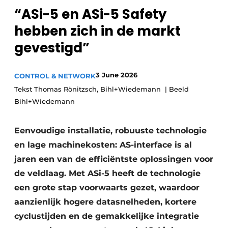
“ASi-5 en ASi-5 Safety
Privacy / Cookie statement
hebben zich in de markt
Vacature aanmelden
gevestigd”
Vacatures
Video’s
3 June 2026
CONTROL & NETWORK
Tekst Thomas Rönitzsch, Bihl+Wiedemann | Beeld
Bihl+Wiedemann
Eenvoudige installatie, robuuste technologie
en lage machinekosten: AS-interface is al
jaren een van de efficiëntste oplossingen voor
de veldlaag. Met ASi-5 heeft de technologie
een grote stap voorwaarts gezet, waardoor
aanzienlijk hogere datasnelheden, kortere
cyclustijden en de gemakkelijke integratie