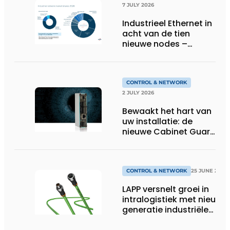
7 JULY 2026
Industrieel Ethernet in
acht van de tien
nieuwe nodes –
Terugloop van
veldbussen gaat
sneller volgens de
jaarlijkse analyse van
CONTROL & NETWORK
HMS Networks
2 JULY 2026
Bewaakt het hart van
uw installatie: de
nieuwe Cabinet Guard
van Helmholz
CONTROL & NETWORK
25 JUNE 2026
LAPP versnelt groei in
intralogistiek met nieuwe
generatie industriële
connectiviteitsoplossing