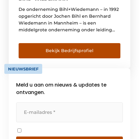
De onderneming Bihl+Wiedemann – in 1992
opgericht door Jochen Bihl en Bernhard
Wiedemann in Mannheim – is een
middelgrote onderneming onder leiding
van de directeuren-eigenaren. Het
ontwikkelt en produceert complete
automatiseringsoplossingen voor
Bekijk Bedrijfsprofiel
functionele veiligheid en datacommunicatie
in machines en installaties. Producten en
NIEUWSBRIEF
oplossingen van de onderneming zijn
wereldwijd in gebruik bij vooraanstaande
Meld u aan om nieuws & updates te
fabrikanten van consumptie- […]
ontvangen.