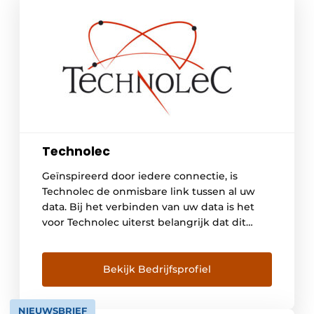
Technolec
Geïnspireerd door iedere connectie, is
Technolec de onmisbare link tussen al uw
data. Bij het verbinden van uw data is het
voor Technolec uiterst belangrijk dat dit
betrouwbaar, veilig en kwalitatief gebeurt.
Om dit te realiseren werkt Technolec samen
met Moxa. Technolec levert betrouwbare
Bekijk Bedrijfsprofiel
netwerken die het mogelijk maakt om
toestellen te connecteren, te laten […]
NIEUWSBRIEF