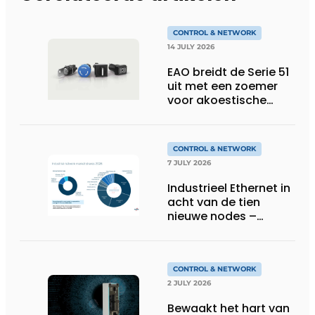
CONTROL & NETWORK
14 JULY 2026
EAO breidt de Serie 51
uit met een zoemer
voor akoestische
feedback
CONTROL & NETWORK
7 JULY 2026
Industrieel Ethernet in
acht van de tien
nieuwe nodes –
Terugloop van
veldbussen gaat
sneller volgens de
jaarlijkse analyse van
CONTROL & NETWORK
HMS Networks
2 JULY 2026
Bewaakt het hart van