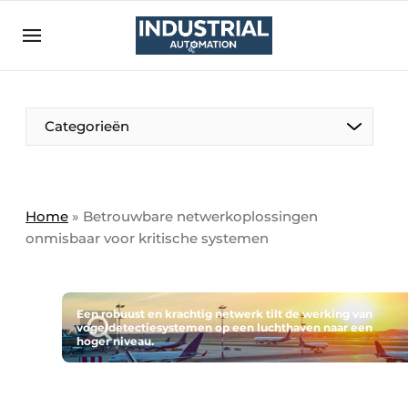
Aanmelden
Algemene voorwaarden
Bedrijven
Aanmelden
Bedankt voor de aanmelding
Categorieën
Bedrijven
Contact
Direct contact
Home
»
Betrouwbare netwerkoplossingen
onmisbaar voor kritische systemen
Eigen content aanleveren
Evenement aanmelden
Home
Een robuust en krachtig netwerk tilt de werking van
vogeldetectiesystemen op een luchthaven naar een
Meest gelezen
hoger niveau.
Nieuwsbrief
Podcasts