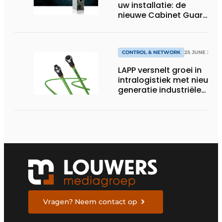
uw installatie: de
nieuwe Cabinet Guard
van Helmholz
CONTROL & NETWORK
25 JUNE 2026
LAPP versnelt groei in
intralogistiek met nieuwe
generatie industriële
connectiviteitsoplossing
Vragen? Neem contact op