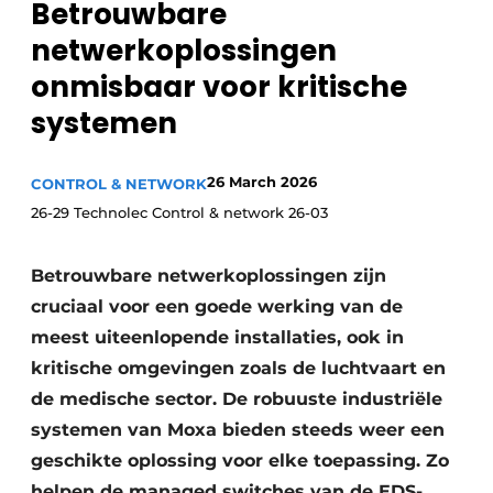
Betrouwbare
Privacy / Cookie statement
netwerkoplossingen
Vacature aanmelden
onmisbaar voor kritische
Vacatures
systemen
Video’s
26 March 2026
CONTROL & NETWORK
26-29 Technolec Control & network 26-03
Betrouwbare netwerkoplossingen zijn
cruciaal voor een goede werking van de
meest uiteenlopende installaties, ook in
kritische omgevingen zoals de luchtvaart en
de medische sector. De robuuste industriële
systemen van Moxa bieden steeds weer een
geschikte oplossing voor elke toepassing. Zo
helpen de managed switches van de EDS-