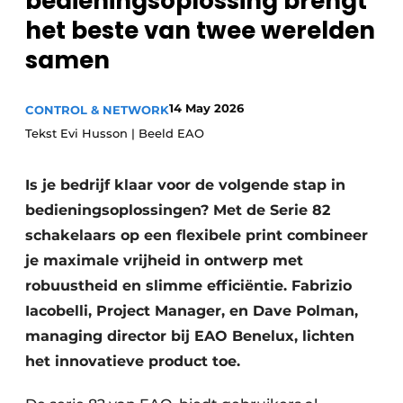
bedieningsoplossing brengt
Privacy / Cookie statement
het beste van twee werelden
Vacature aanmelden
samen
Vacatures
14 May 2026
CONTROL & NETWORK
Video’s
Tekst Evi Husson | Beeld EAO
Is je bedrijf klaar voor de volgende stap in
bedieningsoplossingen? Met de Serie 82
schakelaars op een flexibele print combineer
je maximale vrijheid in ontwerp met
robuustheid en slimme efficiëntie. Fabrizio
Iacobelli, Project Manager, en Dave Polman,
managing director bij EAO Benelux, lichten
het innovatieve product toe.