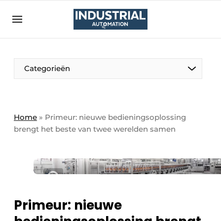
Aanmelden
Algemene voorwaarden
Bedrijven
Aanmelden
Bedankt voor de aanmelding
Categorieën
Bedrijven
Contact
Direct contact
Home
»
Primeur: nieuwe bedieningsoplossing
brengt het beste van twee werelden samen
Eigen content aanleveren
Evenement aanmelden
Home
Meest gelezen
Nieuwsbrief
Primeur: nieuwe
Podcasts