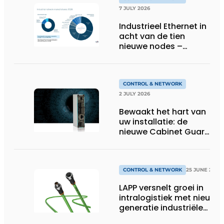
7 JULY 2026
Industrieel Ethernet in
acht van de tien
nieuwe nodes –
Terugloop van
veldbussen gaat
sneller volgens de
jaarlijkse analyse van
CONTROL & NETWORK
HMS Networks
2 JULY 2026
Bewaakt het hart van
uw installatie: de
nieuwe Cabinet Guard
van Helmholz
CONTROL & NETWORK
25 JUNE 2026
LAPP versnelt groei in
intralogistiek met nieuwe
generatie industriële
connectiviteitsoplossing