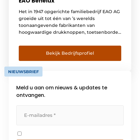
EAO Benelux
Het in 1947 opgerichte familiebedrijf EAO AG
groeide uit tot één van ’s werelds
toonaangevende fabrikanten van
hoogwaardige drukknoppen, toetsenborden
en geavanceerde besturingselementen tot
en met complete HMI besturingspanelen en
HMI systemen. Met meer dan 600 betrokken
Bekijk Bedrijfsprofiel
medewerkers kan EAO terugvallen op een
wereldwijd productie- en verkoopnetwerk.
NIEUWSBRIEF
Met productievestigingen in Zwitserland,
Duitsland, Noord-Amerika en China […]
Meld u aan om nieuws & updates te
ontvangen.