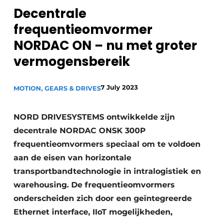
Decentrale
Privacy / Cookie statement
frequentieomvormer
Vacature aanmelden
NORDAC ON – nu met groter
Vacatures
vermogensbereik
Video’s
7 July 2023
MOTION, GEARS & DRIVES
NORD DRIVESYSTEMS ontwikkelde zijn
decentrale NORDAC ONSK 300P
frequentieomvormers speciaal om te voldoen
aan de eisen van horizontale
transportbandtechnologie in intralogistiek en
warehousing. De frequentieomvormers
onderscheiden zich door een geïntegreerde
Ethernet interface, IIoT mogelijkheden,