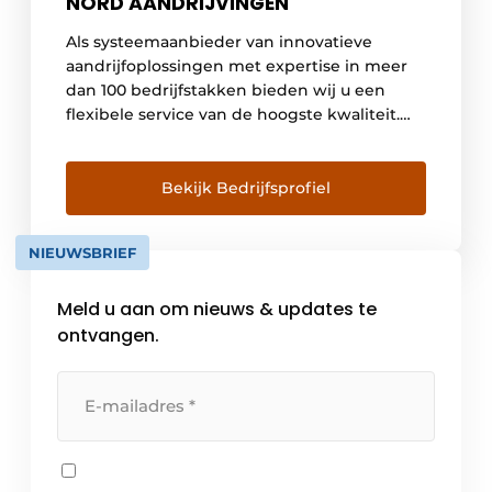
NORD AANDRIJVINGEN
Als systeemaanbieder van innovatieve
aandrijfoplossingen met expertise in meer
dan 100 bedrijfstakken bieden wij u een
flexibele service van de hoogste kwaliteit.
NORD heeft eigen bedrijven in 36 landen
met 48 dochterondernemingen en verdere
verkooppartners in meer dan 50 landen.
Bekijk Bedrijfsprofiel
Deze bieden advies ter plaatse,
montagecentra, technische ondersteuning
NIEUWSBRIEF
en klantenservice.
Meld u aan om nieuws & updates te
ontvangen.