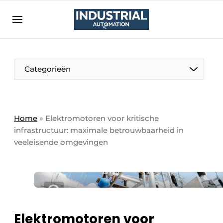
Aanmelden
Algemene voorwaarden
Bedrijven
Aanmelden
Bedankt voor de aanmelding
Categorieën
Bedrijven
Contact
Direct contact
Home
»
Elektromotoren voor kritische
infrastructuur: maximale betrouwbaarheid in
Eigen content aanleveren
veeleisende omgevingen
Evenement aanmelden
Home
Meest gelezen
Nieuwsbrief
Elektromotoren voor
Podcasts