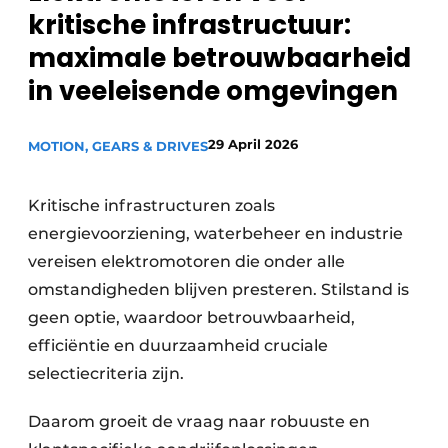
kritische infrastructuur:
Privacy / Cookie statement
maximale betrouwbaarheid
Vacature aanmelden
in veeleisende omgevingen
Vacatures
Video’s
29 April 2026
MOTION, GEARS & DRIVES
Kritische infrastructuren zoals
energievoorziening, waterbeheer en industrie
vereisen elektromotoren die onder alle
omstandigheden blijven presteren. Stilstand is
geen optie, waardoor betrouwbaarheid,
efficiëntie en duurzaamheid cruciale
selectiecriteria zijn.
Daarom groeit de vraag naar robuuste en