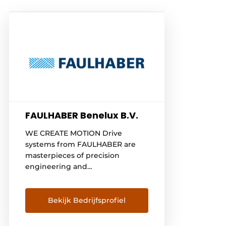
FAULHABER Benelux B.V.
WE CREATE MOTION Drive
systems from FAULHABER are
masterpieces of precision
engineering and
electromechanics at the limits of
the technically feasible.
Bekijk Bedrijfsprofiel