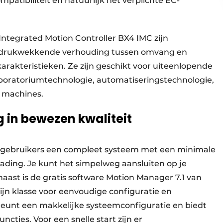
atibiliteit en natuurlijk het verplichte EC-
ntegrated Motion Controller BX4 IMC zijn
 indrukwekkende verhouding tussen omvang en
akteristieken. Ze zijn geschikt voor uiteenlopende
oratoriumtechnologie, automatiseringstechnologie,
e machines.
 in bewezen kwaliteit
t gebruikers een compleet systeem met een minimale
ading. Je kunt het simpelweg aansluiten op je
aast is de gratis software Motion Manager 7.1 van
ijn klasse voor eenvoudige configuratie en
teunt een makkelijke systeemconfiguratie en biedt
cties. Voor een snelle start zijn er