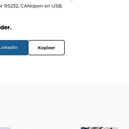
r RS232, CANopen en USB.
rder.
LinkedIn
Kopieer