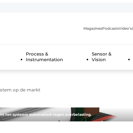
Magazines
Podcasts
Video’s
anmelding
Process &
Sensor &
Instrumentation
Vision
ystem op de markt
t het systeem automatisch tegen overbelasting.