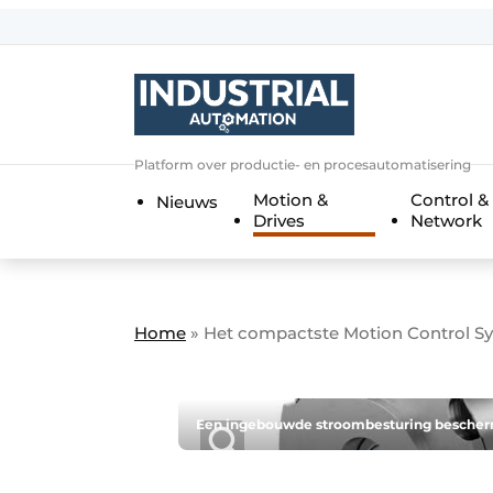
Aanmelden
Algemene voorwaarden
Bedrijven
Aanmelden
Bedankt voor de a
Platform over productie- en procesautomatisering
Bedrijven
Motion &
Control &
Nieuws
Contact
Drives
Network
Direct contact
Eigen content aanleveren
Evenement aanmelden
Home
»
Het compactste Motion Control S
Home
Meest gelezen
Een ingebouwde stroombesturing bescherm
Nieuwsbrief
Podcasts