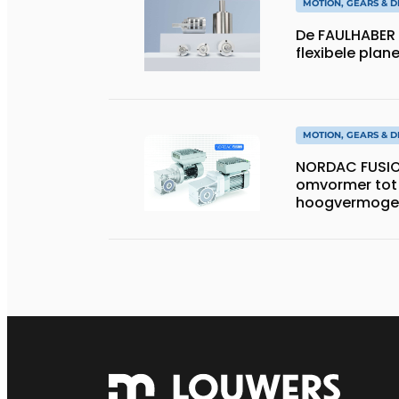
MOTION, GEARS & D
De FAULHABER 
flexibele plan
MOTION, GEARS & D
NORDAC FUSIO
omvormer tot
hoogvermoge