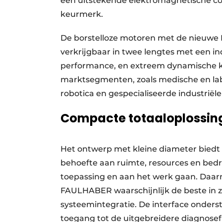
een uitstekende elektromagnetische comp
keurmerk.
De borstelloze motoren met de nieuwe I
verkrijgbaar in twee lengtes met een
performance, en extreem dynamische kar
marktsegmenten, zoals medische en lab
robotica en gespecialiseerde industriël
Compacte totaaloplossing
Het ontwerp met kleine diameter bied
behoefte aan ruimte, resources en bedr
toepassing en aan het werk gaan. Daarn
FAULHABER waarschijnlijk de beste in z
systeemintegratie. De interface onders
toegang tot de uitgebreidere diagnosefun