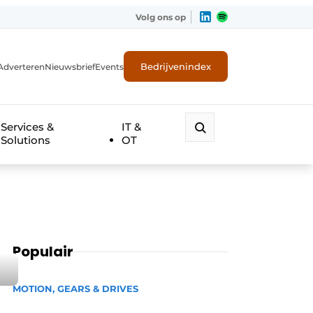
Volg ons op
Bedrijvenindex
Adverteren
Nieuwsbrief
Events
Services &
IT &
Solutions
OT
Populair
MOTION, GEARS & DRIVES