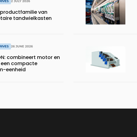
RIVES
2 JULY 2026
productfamilie van
etaire tandwielkasten
RIVES
26 JUNE 2026
N: combineert motor en
 een compacte
n-eenheid