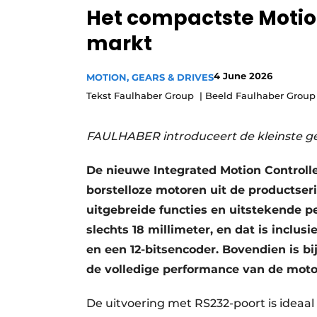
Het compactste Motio
Privacy / Cookie statement
markt
Vacature aanmelden
Vacatures
4 June 2026
MOTION, GEARS & DRIVES
Video’s
Tekst Faulhaber Group | Beeld Faulhaber Group
FAULHABER introduceert de kleinste ge
De nieuwe Integrated Motion Controll
borstelloze motoren uit de productse
uitgebreide functies en uitstekende p
slechts 18 millimeter, en dat is inclu
en een 12-bitsencoder. Bovendien is bij
de volledige performance van de moto
De uitvoering met RS232-poort is ideaal