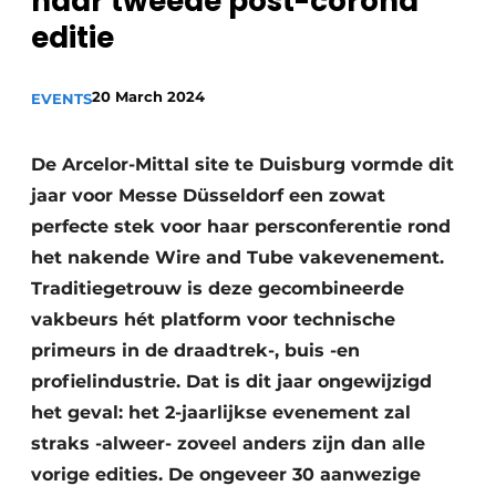
haar tweede post-corona
Privacy / Cookie statement
editie
Vacature aanmelden
20 March 2024
EVENTS
Vacatures
Video’s
De Arcelor-Mittal site te Duisburg vormde dit
jaar voor Messe Düsseldorf een zowat
perfecte stek voor haar persconferentie rond
het nakende Wire and Tube vakevenement.
Traditiegetrouw is deze gecombineerde
vakbeurs hét platform voor technische
primeurs in de draadtrek-, buis -en
profielindustrie. Dat is dit jaar ongewijzigd
het geval: het 2-jaarlijkse evenement zal
straks -alweer- zoveel anders zijn dan alle
vorige edities. De ongeveer 30 aanwezige