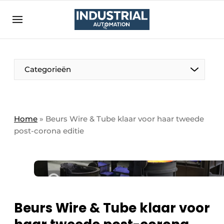
Aanmelden
Algemene voorwaarden
Bedrijven
Aanmelden
Bedankt voor de aanmelding
Categorieën
Bedrijven
Contact
Direct contact
Home
»
Beurs Wire & Tube klaar voor haar tweede
post-corona editie
Eigen content aanleveren
Evenement aanmelden
Home
Meest gelezen
Nieuwsbrief
Beurs Wire & Tube klaar voor
Podcasts