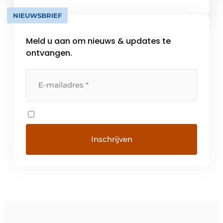
bedrijven uit de meest uiteenlopende
NIEUWSBRIEF
branches, waaronder medische technologie,
industriële automatisering,
Meld u aan om nieuws & updates te
mobiliteitsoplossingen en lucht- […]
ontvangen.