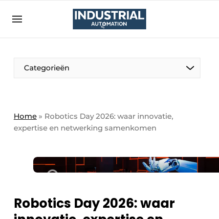
Aanmelden
Algemene voorwaarden
Bedrijven
Aanmelden
Bedankt voor de aanmelding
Categorieën
Bedrijven
Contact
Direct contact
Home
»
Robotics Day 2026: waar innovatie,
expertise en netwerking samenkomen
Eigen content aanleveren
Evenement aanmelden
Home
Meest gelezen
Nieuwsbrief
Robotics Day 2026: waar
Podcasts