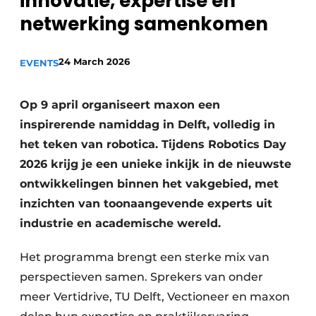
innovatie, expertise en
Privacy / Cookie statement
netwerking samenkomen
Vacature aanmelden
24 March 2026
EVENTS
Vacatures
Video’s
Op 9 april organiseert maxon een
inspirerende namiddag in Delft, volledig in
het teken van robotica. Tijdens Robotics Day
2026 krijg je een unieke inkijk in de nieuwste
ontwikkelingen binnen het vakgebied, met
inzichten van toonaangevende experts uit
industrie en academische wereld.
Het programma brengt een sterke mix van
perspectieven samen. Sprekers van onder
meer Vertidrive, TU Delft, Vectioneer en maxon