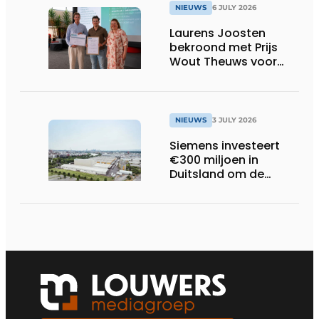
NIEUWS
6 JULY 2026
Laurens Joosten
bekroond met Prijs
Wout Theuws voor
bachelorproef rond
online
trillingsmetingen
NIEUWS
3 JULY 2026
Siemens investeert
€300 miljoen in
Duitsland om de
elektrische
ruggengraat van de
industrieën van
morgen te bouwen