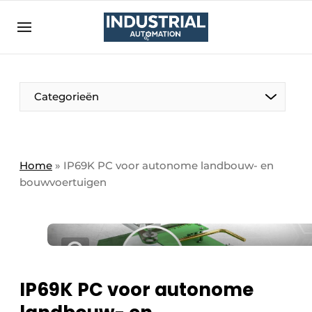
Aanmelden
Algemene voorwaarden
Bedrijven
Aanmelden
Bedankt voor de aanmelding
Categorieën
Bedrijven
Contact
Direct contact
Home
»
IP69K PC voor autonome landbouw- en
bouwvoertuigen
Eigen content aanleveren
Evenement aanmelden
Home
Meest gelezen
Nieuwsbrief
IP69K PC voor autonome
Podcasts