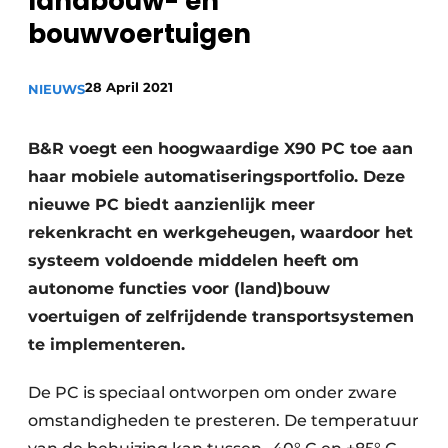
landbouw- en
Privacy / Cookie statement
bouwvoertuigen
Vacature aanmelden
28 April 2021
NIEUWS
Vacatures
Video’s
B&R voegt een hoogwaardige X90 PC toe aan
haar mobiele automatiseringsportfolio. Deze
nieuwe PC biedt aanzienlijk meer
rekenkracht en werkgeheugen, waardoor het
systeem voldoende middelen heeft om
autonome functies voor (land)bouw
voertuigen of zelfrijdende transportsystemen
te implementeren.
De PC is speciaal ontworpen om onder zware
omstandigheden te presteren. De temperatuur