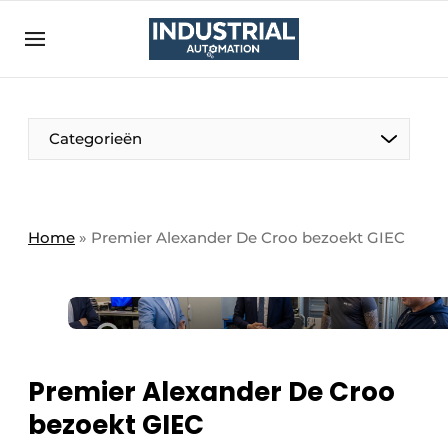
Aanmelden
Algemene voorwaarden
Bedrijven
Aanmelden
Bedankt voor de aanmelding
Categorieën
Bedrijven
Contact
Direct contact
Home
»
Premier Alexander De Croo bezoekt GIEC
Eigen content aanleveren
Evenement aanmelden
Home
Meest gelezen
Premier Alexander De Croo
Nieuwsbrief
bezoekt GIEC
Podcasts