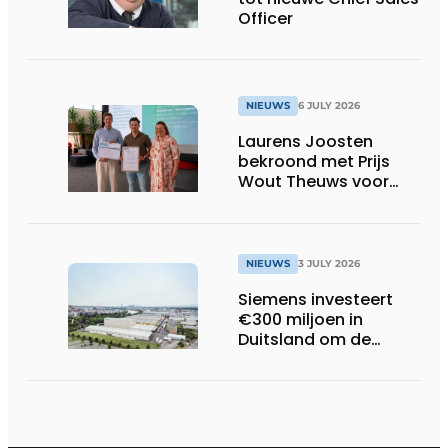
Officer
NIEUWS
6 JULY 2026
Laurens Joosten
bekroond met Prijs
Wout Theuws voor
bachelorproef rond
online
trillingsmetingen
NIEUWS
3 JULY 2026
Siemens investeert
€300 miljoen in
Duitsland om de
elektrische
ruggengraat van de
industrieën van
morgen te bouwen