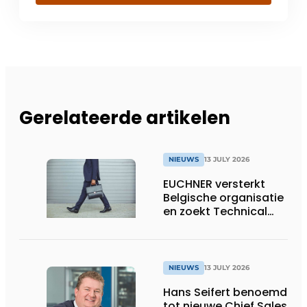
Gerelateerde artikelen
NIEUWS
13 JULY 2026
EUCHNER versterkt
Belgische organisatie
en zoekt Technical
Sales Engineer voor
Oost-België
NIEUWS
13 JULY 2026
Hans Seifert benoemd
tot nieuwe Chief Sales