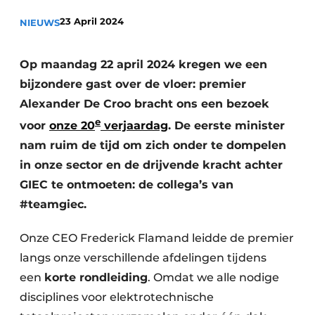
Privacy / Cookie statement
23 April 2024
NIEUWS
Vacature aanmelden
Vacatures
Op maandag 22 april 2024 kregen we een
bijzondere gast over de vloer: premier
Video’s
Alexander De Croo bracht ons een bezoek
e
voor
onze 20
verjaardag
. De eerste minister
nam ruim de tijd om zich onder te dompelen
in onze sector en de drijvende kracht achter
GIEC te ontmoeten: de collega’s van
#teamgiec.
Onze CEO Frederick Flamand leidde de premier
langs onze verschillende afdelingen tijdens
een
korte rondleiding
. Omdat we alle nodige
disciplines voor elektrotechnische