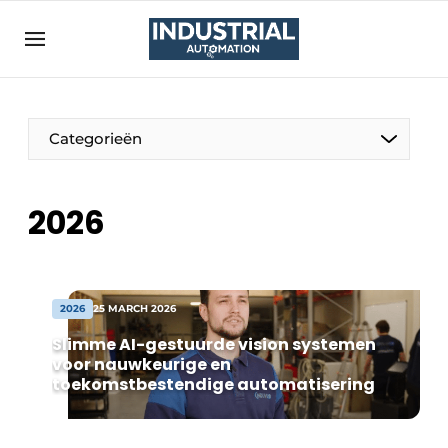
Aanmelden
Algemene voorwaarden
Bedrijven
Aanmelden
Bedankt voor de aanmelding
Categorieën
Bedrijven
Contact
2026
Direct contact
Eigen content aanleveren
Evenement aanmelden
2026
25 MARCH 2026
Home
Slimme AI-gestuurde vision systemen
voor nauwkeurige en
Meest gelezen
toekomstbestendige automatisering
Nieuwsbrief
Podcasts