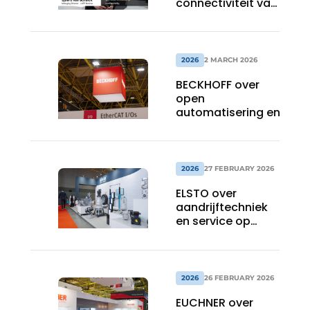
connectiviteit van
sensor tot cloud
2026
2 MARCH 2026
BECKHOFF over
open
automatisering en
slimme
sturingstechnologie
2026
27 FEBRUARY 2026
ELSTO over
aandrijftechniek
en service op
maat
2026
26 FEBRUARY 2026
EUCHNER over