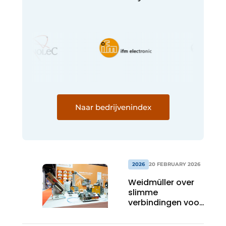
Naar bedrijvenindex
2026
20 FEBRUARY 2026
Weidmüller over
slimme
verbindingen voor
een
geautomatiseerde