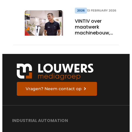
en efficiënte
industrie
2026
13 FEBRUARY 2026
VINTIV over
maatwerk
machinebouw,
upgrades en
product- én
productie-
innovatie
Vragen? Neem contact op
INDUSTRIAL AUTOMATION