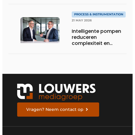
flexibiliteit van KNF
PROCESS & INSTRUMENTATION
21 MAY 2026
Intelligente pompen
reduceren
complexiteit en
verhogen
procescontrole
Vragen? Neem contact op