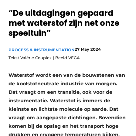
Privacy / Cookie statement
“De uitdagingen gepaard
Vacature aanmelden
met waterstof zijn net onze
Vacatures
speeltuin”
Video’s
27 May 2024
PROCESS & INSTRUMENTATION
Tekst Valérie Couplez | Beeld VEGA
Waterstof wordt een van de bouwstenen van
de koolstofneutrale industrie van morgen.
Dat vraagt om een transitie, ook voor de
instrumentatie. Waterstof is immers de
kleinste en lichtste molecule op aarde. Dat
vraagt om aangepaste dichtingen. Bovendien
komen bij de opslag en het transport hoge
drukken en cryogene temperaturen kijken.