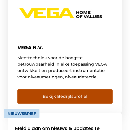
VEGA N.V.
Meettechniek voor de hoogste
betrouwbaarheid in elke toepassing VEGA
ontwikkelt en produceert instrumentatie
voor niveaumetingen, niveaudetectie,
druk en software voor het aansluiten op
besturingssystemen. Productie processen
worden tegenwoordig steeds complexer,
Bekijk Bedrijfsprofiel
daarom is het belangrijk dat de
meettechnieken die worden gebruikt
NIEUWSBRIEF
worden ter controle en om de processen te
monitoren, steeds eenvoudiger en
Meld u aan om nieuws & updates te
intuïtiever worden. Voor VEGA is deze […]