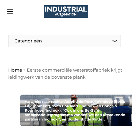
Aanmelden
Algemene voorwaarden
Bedrijven
Aanmelden
Bedankt voor de aanmelding
Categorieën
Bedrijven
Contact
Direct contact
Home
»
Eerste commerciële waterstoffabriek krijgt
leidingwerk van de bovenste plank
Eigen content aanleveren
Evenement aanmelden
Home
Van links naar rechts: Aurélie de Potter d’Indoye (Besix
Environment), Sven Cousaert (Indinox) en Gonçalo
Meest gelezen
Rodrigues (Indinox). “Ook in ons Be-Safe-
ambassadeursprogramma vonden we een uitstekende
Nieuwsbrief
partner in Indinox.”, verduidelijkt de Potter.
Podcasts