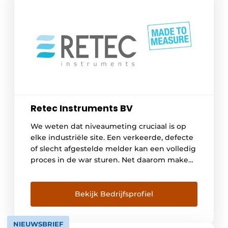
Retec Instruments BV
We weten dat niveaumeting cruciaal is op
elke industriële site. Een verkeerde, defecte
of slecht afgestelde melder kan een volledig
proces in de war sturen. Net daarom maken
we er een erezaak van om u goed te leren
kennen en uw situatie te analyseren. Het
juiste (niche)product voor uw specifieke
Bekijk Bedrijfsprofiel
toepassingen vinden, vergt een persoonlijke
[…]
NIEUWSBRIEF