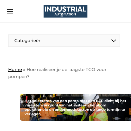
Aanmelden
Algemene voorwaarden
Bedrijven
Aanmelden
Bedankt voor de aanmelding
Categorieën
Bedrijven
Contact
Direct contact
Home
»
Hoe realiseer je de laagste TCO voor
pompen?
Eigen content aanleveren
Evenement aanmelden
Home
Het selecteren van een pomp met een BEP dicht bij het
vereiste werkpunt van het systeem helpt om
Meest gelezen
operationele en onderhoudskosten op lange termijn te
verlagen.
Nieuwsbrief
Podcasts