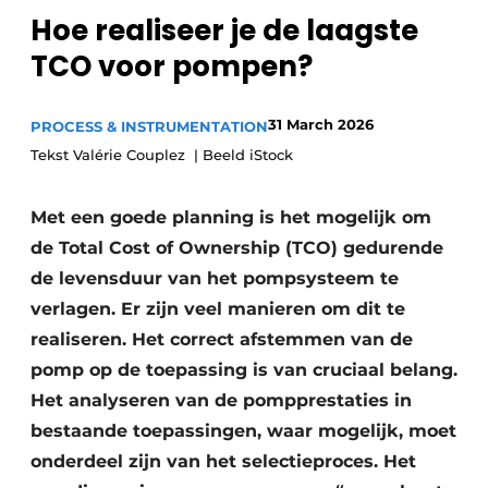
Hoe realiseer je de laagste
Privacy / Cookie statement
TCO voor pompen?
Vacature aanmelden
Vacatures
31 March 2026
PROCESS & INSTRUMENTATION
Video’s
Tekst Valérie Couplez | Beeld iStock
Met een goede planning is het mogelijk om
de Total Cost of Ownership (TCO) gedurende
de levensduur van het pompsysteem te
verlagen. Er zijn veel manieren om dit te
realiseren. Het correct afstemmen van de
pomp op de toepassing is van cruciaal belang.
Het analyseren van de pompprestaties in
bestaande toepassingen, waar mogelijk, moet
onderdeel zijn van het selectieproces. Het