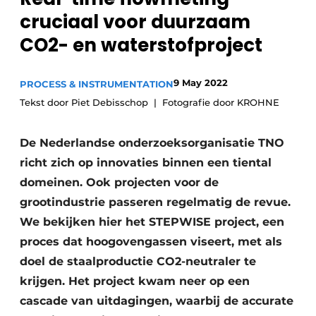
cruciaal voor duurzaam
Privacy / Cookie statement
CO2- en waterstofproject
Vacature aanmelden
Vacatures
9 May 2022
PROCESS & INSTRUMENTATION
Video’s
Tekst door Piet Debisschop
Fotografie door KROHNE
De Nederlandse onderzoeksorganisatie TNO
richt zich op innovaties binnen een tiental
domeinen. Ook projecten voor de
grootindustrie passeren regelmatig de revue.
We bekijken hier het STEPWISE project, een
proces dat hoogovengassen viseert, met als
doel de staalproductie CO2-neutraler te
krijgen. Het project kwam neer op een
cascade van uitdagingen, waarbij de accurate