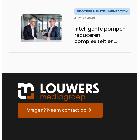
flexibiliteit van KNF
PROCESS & INSTRUMENTATION
21 MAY 2026
Intelligente pompen
reduceren
complexiteit en
verhogen
procescontrole
Vragen? Neem contact op