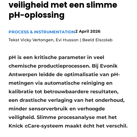
veiligheid met een slimme
Privacy / Cookie statement
pH-oplossing
Vacature aanmelden
Vacatures
2 April 2026
PROCESS & INSTRUMENTATION
Video’s
Tekst Vicky Vertongen, Evi Husson | Beeld Elscolab
pH is een kritische parameter in veel
chemische productieprocessen. Bij Evonik
Antwerpen leidde de optimalisatie van pH-
metingen via automatische reiniging en
kalibratie tot betrouwbaardere resultaten,
een drastische verlaging van het onderhoud,
minder sensorverbruik en verhoogde
veiligheid. Slimme procesanalyse met het
Knick cCare-systeem maakt écht het verschil.