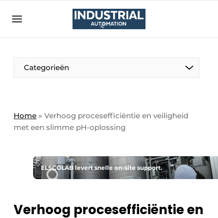
Aanmelden
Algemene voorwaarden
Bedrijven
Aanmelden
Bedankt voor de aanmelding
Categorieën
Bedrijven
Contact
Direct contact
Home
»
Verhoog procesefficiëntie en veiligheid
met een slimme pH-oplossing
Eigen content aanleveren
Evenement aanmelden
Home
ELSCOLAB levert snelle on-site support.
Meest gelezen
Nieuwsbrief
Verhoog procesefficiëntie en
Podcasts