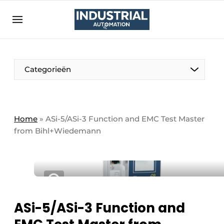
Aanmelden
Algemene voorwaarden
Bedrijven
Aanmelden
Bedankt voor de aanmelding
Categorieën
Bedrijven
Contact
Direct contact
Home
»
ASi-5/ASi-3 Function and EMC Test Master
from Bihl+Wiedemann
Eigen content aanleveren
Evenement aanmelden
Home
Meest gelezen
Nieuwsbrief
ASi-5/ASi-3 Function and
Podcasts