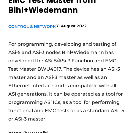
EMC Test Master from
Privacy / Cookie statement
Bihl+Wiedemann
Vacature aanmelden
31 August 2022
CONTROL & NETWORK
Vacatures
Video’s
For programming, developing and testing of
ASi-5 and ASi-3 nodes Bihl+Wiedemann has
developed the ASi-5/ASi-3 Function and EMC
Test Master BWU4017. The device has an ASi-5
master and an ASi-3 master as well as an
Ethernet interface and is compatible with all
ASi generations. It can be operated as a tool for
programming ASi ICs, as a tool for performing
functional and EMC tests or as a standard ASi -5
or ASi-3 master.