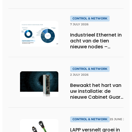
feedback
CONTROL & NETWORK
7 JULY 2026
Industrieel Ethernet in
acht van de tien
nieuwe nodes –
Terugloop van
veldbussen gaat
sneller volgens de
jaarlijkse analyse van
CONTROL & NETWORK
HMS Networks
2 JULY 2026
Bewaakt het hart van
uw installatie: de
nieuwe Cabinet Guard
van Helmholz
CONTROL & NETWORK
25 JUNE 2026
LAPP versnelt groei in