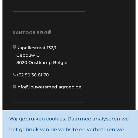
KANTOOR BELGIË
Kapellestraat 132/1
Gebouw G
8020 Oostkamp België
+32 50 36 81 70
info@louwersmediagroep.be
www.louwersmediagroep.com
Wij gebruiken cookies. Daarmee analyseren we
het gebruik van de website en verbeteren we
© 1987 - 2026 Louwersmediagroep.