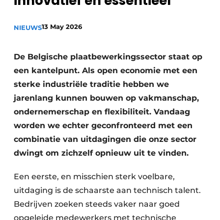
innovatief en essentieel
Privacy / Cookie statement
13 May 2026
Vacature aanmelden
NIEUWS
Vacatures
De Belgische plaatbewerkingssector staat op
Video’s
een kantelpunt. Als open economie met een
sterke industriële traditie hebben we
jarenlang kunnen bouwen op vakmanschap,
ondernemerschap en flexibiliteit. Vandaag
worden we echter geconfronteerd met een
combinatie van uitdagingen die onze sector
dwingt om zichzelf opnieuw uit te vinden.
Een eerste, en misschien sterk voelbare,
uitdaging is de schaarste aan technisch talent.
Bedrijven zoeken steeds vaker naar goed
opgeleide medewerkers met technische