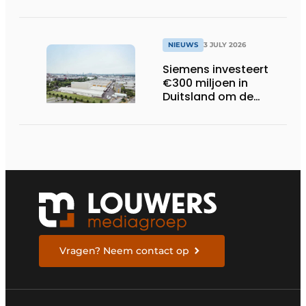
bachelorproef rond
online
trillingsmetingen
NIEUWS
3 JULY 2026
Siemens investeert
€300 miljoen in
Duitsland om de
elektrische
ruggengraat van de
industrieën van
morgen te bouwen
Vragen? Neem contact op