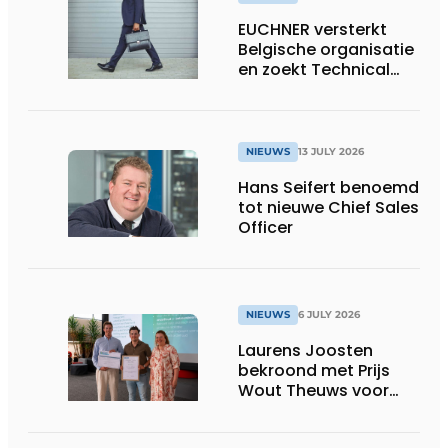
EUCHNER versterkt
Belgische organisatie
en zoekt Technical
Sales Engineer voor
Oost-België
NIEUWS
13 JULY 2026
Hans Seifert benoemd
tot nieuwe Chief Sales
Officer
NIEUWS
6 JULY 2026
Laurens Joosten
bekroond met Prijs
Wout Theuws voor
bachelorproef rond
online