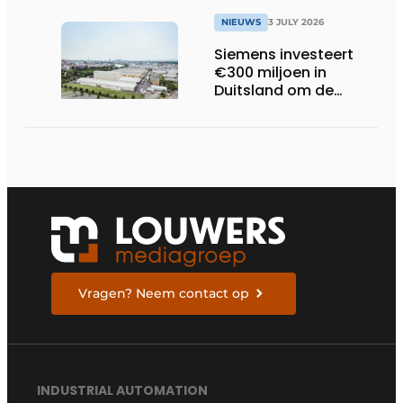
trillingsmetingen
NIEUWS
3 JULY 2026
Siemens investeert
€300 miljoen in
Duitsland om de
elektrische
ruggengraat van de
industrieën van
morgen te bouwen
Vragen? Neem contact op
INDUSTRIAL AUTOMATION