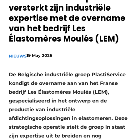
versterkt zijn industriële
Privacy / Cookie statement
expertise met de overname
Vacature aanmelden
van het bedrijf Les
Vacatures
Élastomères Moulés (LEM)
Video’s
19 May 2026
NIEUWS
De Belgische industriële groep PlastiService
kondigt de overname aan van het Franse
bedrijf Les Élastomères Moulés (LEM),
gespecialiseerd in het ontwerp en de
productie van industriële
afdichtingsoplossingen in elastomeren. Deze
strategische operatie stelt de groep in staat
zijn expertise uit te breiden en nog