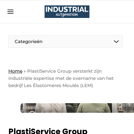
Aanmelden
Algemene voorwaarden
Bedrijven
Aanmelden
Bedankt voor de aanmelding
Categorieën
Bedrijven
Contact
Direct contact
Home
»
PlastiService Group versterkt zijn
industriële expertise met de overname van het
Eigen content aanleveren
bedrijf Les Élastomères Moulés (LEM)
Evenement aanmelden
Home
Meest gelezen
Nieuwsbrief
PlastiService Group
Podcasts