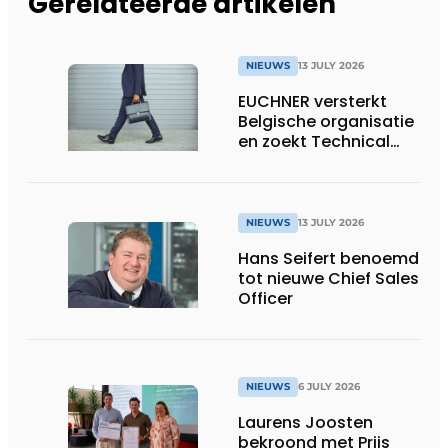
Gerelateerde artikelen
NIEUWS
13 JULY 2026
EUCHNER versterkt
Belgische organisatie
en zoekt Technical
Sales Engineer voor
Oost-België
NIEUWS
13 JULY 2026
Hans Seifert benoemd
tot nieuwe Chief Sales
Officer
NIEUWS
6 JULY 2026
Laurens Joosten
bekroond met Prijs