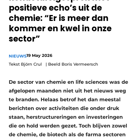
positieve echo’s uit de
Privacy / Cookie statement
chemie: “Er is meer dan
Vacature aanmelden
kommer en kwel in onze
Vacatures
sector”
Video’s
19 May 2026
NIEUWS
Tekst Björn Crul | Beeld Boris Vermeersch
De sector van chemie en life sciences was de
afgelopen maanden niet uit het nieuws weg
te branden. Helaas betrof het dan meestal
berichten over activiteiten die onder druk
staan, herstructureringen en investeringen
die on hold werden gezet. Toch blijven zowel
de chemie, de biotech als de farma sectoren