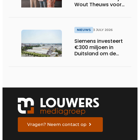
Wout Theuws voor
bachelorproef rond
online
trillingsmetingen
NIEUWS
3 JULY 2026
Siemens investeert
€300 miljoen in
Duitsland om de
elektrische
ruggengraat van de
industrieën van
morgen te bouwen
Vragen? Neem contact op