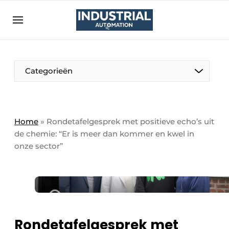
Aanmelden
Algemene voorwaarden
Bedrijven
Aanmelden
Bedankt voor de aanmelding
Categorieën
Bedrijven
Contact
Direct contact
Home
»
Rondetafelgesprek met positieve echo’s uit
de chemie: “Er is meer dan kommer en kwel in
Eigen content aanleveren
onze sector”
Evenement aanmelden
Home
Meest gelezen
Nieuwsbrief
Rondetafelgesprek met
Podcasts