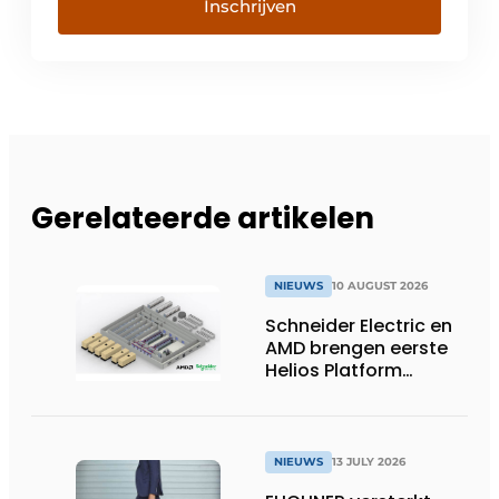
Inschrijven
Gerelateerde artikelen
NIEUWS
10 AUGUST 2026
Schneider Electric en
AMD brengen eerste
Helios Platform
Reference Design uit
om de uitrol van AI-
fabrieken te
versnellen
NIEUWS
13 JULY 2026