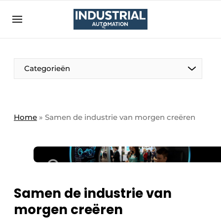
Aanmelden
Algemene voorwaarden
Bedrijven
Aanmelden
Bedankt voor de aanmelding
Categorieën
Bedrijven
Contact
Direct contact
Home
»
Samen de industrie van morgen creëren
Eigen content aanleveren
Evenement aanmelden
Home
Meest gelezen
Samen de industrie van
Nieuwsbrief
morgen creëren
Podcasts