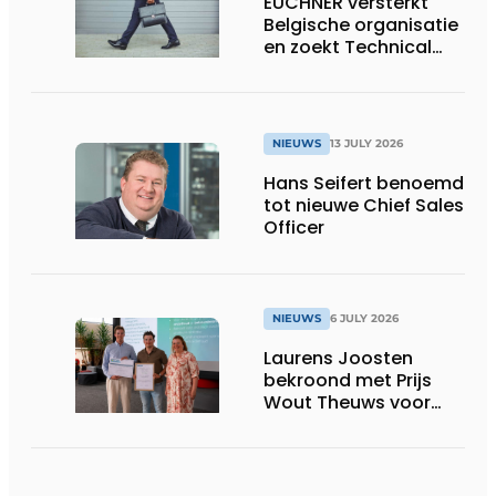
EUCHNER versterkt
Belgische organisatie
en zoekt Technical
Sales Engineer voor
Oost-België
NIEUWS
13 JULY 2026
Hans Seifert benoemd
tot nieuwe Chief Sales
Officer
NIEUWS
6 JULY 2026
Laurens Joosten
bekroond met Prijs
Wout Theuws voor
bachelorproef rond
online
trillingsmetingen