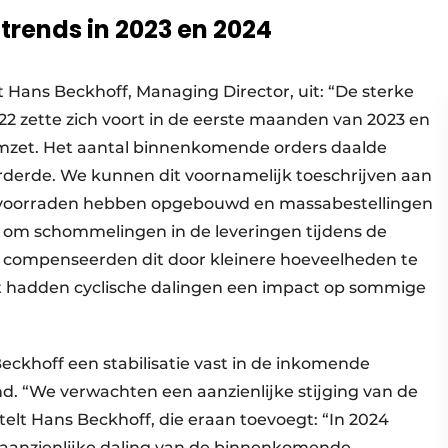
rends in 2023 en 2024
 Hans Beckhoff, Managing Director, uit: “De sterke
2 zette zich voort in de eerste maanden van 2023 en
 omzet. Het aantal binnenkomende orders daalde
orderde. We kunnen dit voornamelijk toeschrijven aan
uctvoorraden hebben opgebouwd en massabestellingen
3 om schommelingen in de leveringen tijdens de
 compenseerden dit door kleinere hoeveelheden te
st hadden cyclische dalingen een impact op sommige
Beckhoff een stabilisatie vast in de inkomende
end. “We verwachten een aanzienlijke stijging van de
stelt Hans Beckhoff, die eraan toevoegt: “In 2024
n aanzienlijke daling van de binnenkomende