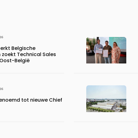
26
erkt Belgische
 zoekt Technical Sales
 Oost-België
26
benoemd tot nieuwe Chief