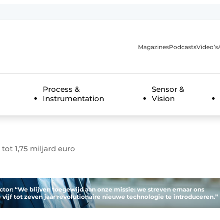
Magazines
Podcasts
Video’s
anmelding
Process &
Sensor &
Instrumentation
Vision
ot 1,75 miljard euro
tor: “We blijven toegewijd aan onze missie: we streven ernaar ons
e vijf tot zeven jaar revolutionaire nieuwe technologie te introduceren.”