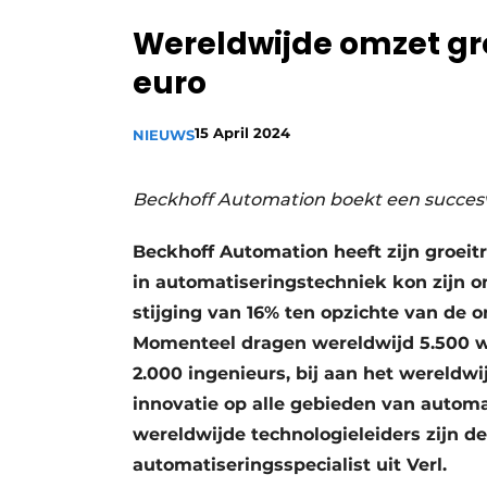
Privacy / Cookie statement
Wereldwijde omzet groe
Vacature aanmelden
euro
Vacatures
15 April 2024
Video’s
NIEUWS
Beckhoff Automation boekt een succesv
Beckhoff Automation heeft zijn groeitr
in automatiseringstechniek kon zijn om
stijging van 16% ten opzichte van de o
Momenteel dragen wereldwijd 5.500 
2.000 ingenieurs, bij aan het wereld
innovatie op alle gebieden van auto
wereldwijde technologieleiders zijn de
automatiseringsspecialist uit Verl.