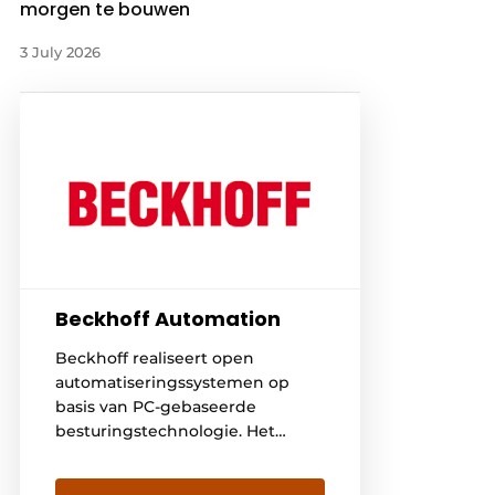
morgen te bouwen
3 July 2026
Beckhoff Automation
Beckhoff realiseert open
automatiseringssystemen op
basis van PC-gebaseerde
besturingstechnologie. Het
productspectrum omvat de
hoofdgebieden industrie-PC’s,