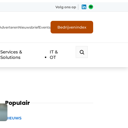
Volg ons op
Bedrijvenindex
Adverteren
Nieuwsbrief
Events
Services &
IT &
Solutions
OT
Populair
NIEUWS