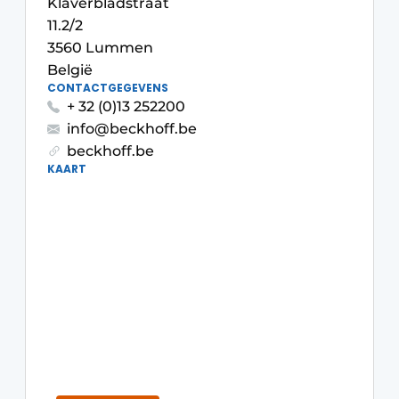
Klaverbladstraat
Privacy / Cookie statement
11.2/2
3560 Lummen
Vacature aanmelden
België
Vacatures
CONTACTGEGEVENS
+ 32 (0)13 252200
Video’s
info@beckhoff.be
beckhoff.be
KAART