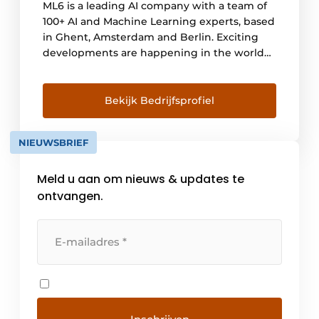
ML6 is a leading AI company with a team of
100+ AI and Machine Learning experts, based
in Ghent, Amsterdam and Berlin. Exciting
developments are happening in the world
of AI, offering unprecedented opportunities
for businesses to innovate and gain a
competitive edge. Now more than ever is
Bekijk Bedrijfsprofiel
the time to create intelligence with lasting
[…]
NIEUWSBRIEF
Meld u aan om nieuws & updates te
ontvangen.