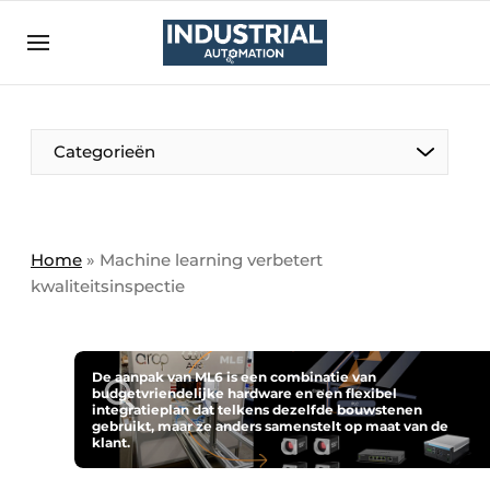
Aanmelden
Algemene voorwaarden
Bedrijven
Aanmelden
Bedankt voor de aanmelding
Categorieën
Bedrijven
Contact
Direct contact
Home
»
Machine learning verbetert
kwaliteitsinspectie
Eigen content aanleveren
Evenement aanmelden
Home
De aanpak van ML6 is een combinatie van
budgetvriendelijke hardware en een flexibel
Meest gelezen
integratieplan dat telkens dezelfde bouwstenen
gebruikt, maar ze anders samenstelt op maat van de
Nieuwsbrief
klant.
Podcasts