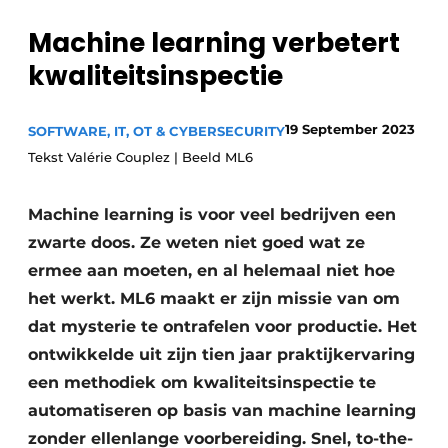
Privacy / Cookie statement
Machine learning verbetert
Vacature aanmelden
kwaliteitsinspectie
Vacatures
Video’s
19 September 2023
SOFTWARE, IT, OT & CYBERSECURITY
Tekst Valérie Couplez | Beeld ML6
Machine learning is voor veel bedrijven een
zwarte doos. Ze weten niet goed wat ze
ermee aan moeten, en al helemaal niet hoe
het werkt. ML6 maakt er zijn missie van om
dat mysterie te ontrafelen voor productie. Het
ontwikkelde uit zijn tien jaar praktijkervaring
een methodiek om kwaliteitsinspectie te
automatiseren op basis van machine learning
zonder ellenlange voorbereiding. Snel, to-the-