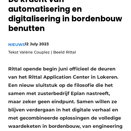
automatisering en
Privacy / Cookie statement
digitalisering in bordenbouw
Vacature aanmelden
benutten
Vacatures
Video’s
12 July 2023
NIEUWS
Tekst Valérie Couplez | Beeld Rittal
Rittal opende begin juni officieel de deuren
van het Rittal Application Center in Lokeren.
Een nieuw sluitstuk op de filosofie die het
samen met zusterbedrijf Eplan nastreeft,
maar zeker geen eindpunt. Samen willen ze
blijven verdergaan in het digitale verhaal en
met gecombineerde oplossingen de volledige
waardeketen in bordenbouw, van engineering