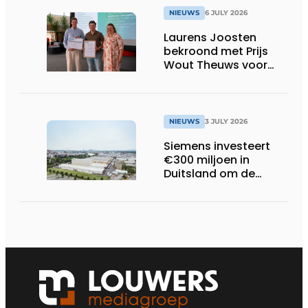
NIEUWS
6 JULY 2026
Laurens Joosten
bekroond met Prijs
Wout Theuws voor
bachelorproef rond
online
trillingsmetingen
NIEUWS
3 JULY 2026
Siemens investeert
€300 miljoen in
Duitsland om de
elektrische
ruggengraat van de
industrieën van
morgen te bouwen