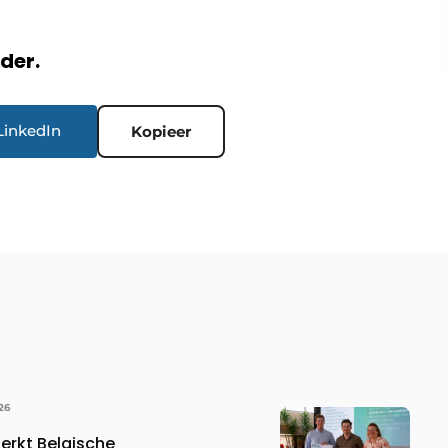
rder.
LinkedIn
Kopieer
26
erkt Belgische