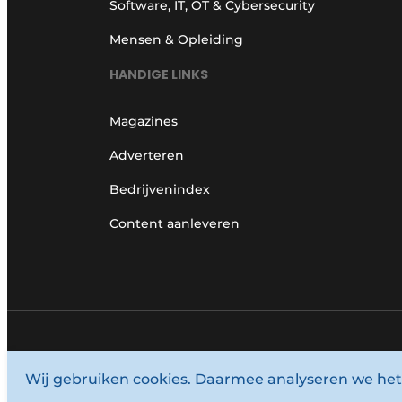
Software, IT, OT & Cybersecurity
Mensen & Opleiding
HANDIGE LINKS
Magazines
Adverteren
Bedrijvenindex
Content aanleveren
© 1987 - 2026 Louwersmediagroep.
Wij gebruiken cookies. Daarmee analyseren we het