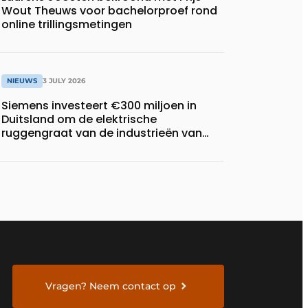
Wout Theuws voor bachelorproef rond
online trillingsmetingen
NIEUWS
3 JULY 2026
Siemens investeert €300 miljoen in
Duitsland om de elektrische
ruggengraat van de industrieën van
morgen te bouwen
Vragen? Neem contact op