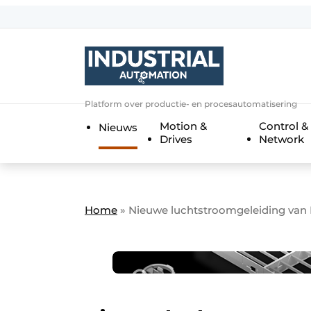
Aanmelden
Algemene voorwaarden
Bedrijven
Aanmelden
Bedankt voor de a
Platform over productie- en procesautomatisering
Bedrijven
Motion &
Control &
Nieuws
Contact
Drives
Network
Direct contact
Eigen content aanleveren
Evenement aanmelden
Home
»
Nieuwe luchtstroomgeleiding van R
Home
Meest gelezen
Nieuwsbrief
Podcasts