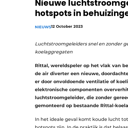
Nieuwe luchtstroomgel
Privacy / Cookie statement
hotspots in behuizing
Vacature aanmelden
Vacatures
12 October 2023
NIEUWS
Video’s
Luchtstroomgeleiders snel en zonder g
koelaggregaten
Rittal, wereldspeler op het vlak van b
de air diverter een nieuwe, doordacht
er door onvoldoende ventilatie of koe
elektronische componenten oververhit r
luchtstroomgeleider, die zonder gere
gemonteerd op bestaande Rittal-koela
In het ideale geval komt koude lucht to
hotspots zijn. In de praktijk is dat helaa