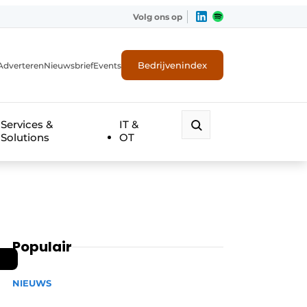
Volg ons op
Bedrijvenindex
Adverteren
Nieuwsbrief
Events
Services &
IT &
Solutions
OT
Populair
NIEUWS