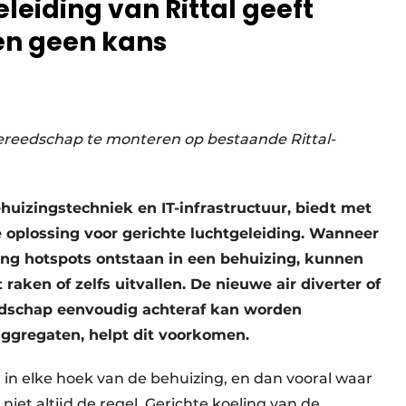
eiding van Rittal geeft
en geen kans
ereedschap te monteren op bestaande Rittal-
ehuizingstechniek en IT-infrastructuur, biedt met
e oplossing voor gerichte luchtgeleiding. Wanneer
ling hotspots ontstaan in een behuizing, kunnen
aken of zelfs uitvallen. De nieuwe air diverter of
edschap eenvoudig achteraf kan worden
ggregaten, helpt dit voorkomen.
t in elke hoek van de behuizing, en dan vooral waar
s niet altijd de regel. Gerichte koeling van de