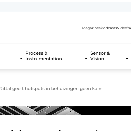
Magazines
Podcasts
Video’s
anmelding
Process &
Sensor &
Instrumentation
Vision
ittal geeft hotspots in behuizingen geen kans