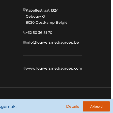
Kapellestraat 132/1
Gebouw G
8020 Oostkamp België
+32 50 36 81 70
info@louwersmediagroep.be
www.louwersmediagroep.com
Algemene voorwaarden
Privacy policy
Details
ksgemak.
Akkoord