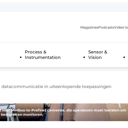
Magazines
Podcasts
Video’s
anmelding
Process &
Sensor &
Instrumentation
Vision
datacommunicatie in uiteenlopende toepassingen
 voor Modbus-to-Profinet conversie, die operatoren moet toelaten om
e besturen en monitoren.