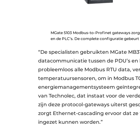
MGate 5103 Modbus-to-Profinet gateways zorge
en de PLC’s. De complete configuratie gebeurt i
“De specialisten gebruikten MGate MB
datacommunicatie tussen de PDU’s en 
probleemloos alle Modbus RTU data, v
temperatuursensoren, om in Modbus TCP
energiemanagementsysteem geïntegreer
van Technolec, dat instaat voor de verd
zijn deze protocol-gateways uiterst ges
zorgt Ethernet-cascading ervoor dat ze 
ingezet kunnen worden.”