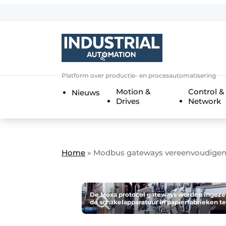
Aanmelden
Algemene voorwaarden
Bedrijven
Aanmelden
Bedankt voor de a
Platform over productie- en procesautomatisering
Bedrijven
Motion &
Control &
Nieuws
Contact
Drives
Network
Direct contact
Eigen content aanleveren
Evenement aanmelden
Home
»
Modbus gateways vereenvoudigen 
Home
Meest gelezen
De Moxa protocol gateways worden ingezet
de schakelapparatuur in papierfabrieken t
Nieuwsbrief
Podcasts