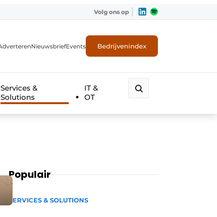
Volg ons op
Bedrijvenindex
Adverteren
Nieuwsbrief
Events
Services &
IT &
Solutions
OT
Populair
SERVICES & SOLUTIONS