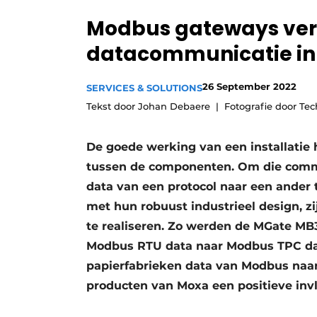
Privacy / Cookie statement
Modbus gateways ve
Vacature aanmelden
datacommunicatie in
Vacatures
26 September 2022
Video’s
SERVICES & SOLUTIONS
Tekst door Johan Debaere
Fotografie door Te
De goede werking van een installatie
tussen de componenten. Om die commu
data van een protocol naar een ander 
met hun robuust industrieel design, z
te realiseren. Zo werden de MGate MB
Modbus RTU data naar Modbus TPC data
papierfabrieken data van Modbus naar
producten van Moxa een positieve invlo