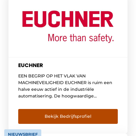
EUCHNER
EEN BEGRIP OP HET VLAK VAN
MACHINEVEILIGHEID EUCHNER is ruim een
halve eeuw actief in de industriële
automatisering. De hoogwaardige
kwaliteitsproducten van EUCHNER vinden
hun weg in industrieën over de hele wereld.
EUCHNER heeft een lange ervaring
Bekijk Bedrijfsprofiel
opgebouwd met tal van toepassingen en de
expertise gaat ver. EUCHNER is bijna elk
NIEUWSBRIEF
probleem al een keer […]