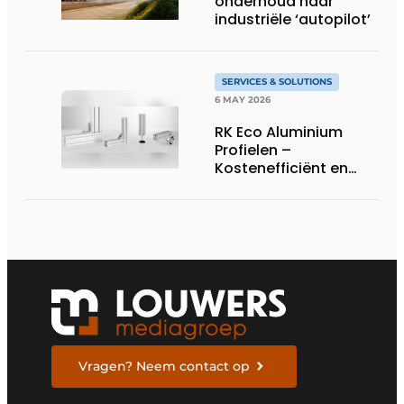
onderhoud naar
industriële ‘autopilot’
SERVICES & SOLUTIONS
6 MAY 2026
RK Eco Aluminium
Profielen –
Kostenefficiënt en
flexibel
profielsysteem voor
machinebouw
Vragen? Neem contact op