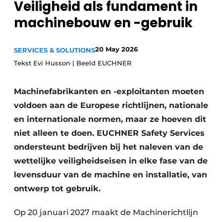
Veiligheid als fundament in
Privacy / Cookie statement
machinebouw en -gebruik
Vacature aanmelden
Vacatures
20 May 2026
SERVICES & SOLUTIONS
Video’s
Tekst Evi Husson | Beeld EUCHNER
Machinefabrikanten en -exploitanten moeten
voldoen aan de Europese richtlijnen, nationale
en internationale normen, maar ze hoeven dit
niet alleen te doen. EUCHNER Safety Services
ondersteunt bedrijven bij het naleven van de
wettelijke veiligheidseisen in elke fase van de
levensduur van de machine en installatie, van
ontwerp tot gebruik.
Op 20 januari 2027 maakt de Machinerichtlijn