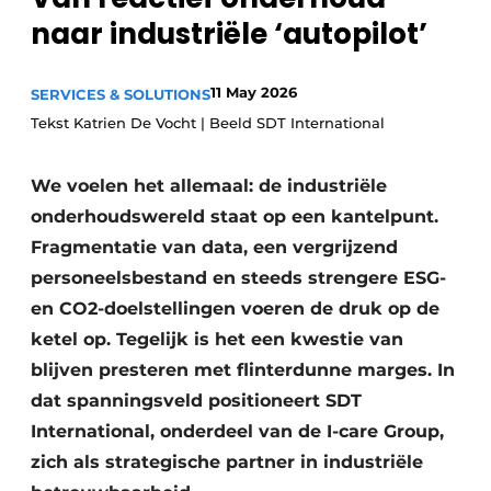
naar industriële ‘autopilot’
Privacy / Cookie statement
Vacature aanmelden
11 May 2026
SERVICES & SOLUTIONS
Vacatures
Tekst Katrien De Vocht | Beeld SDT International
Video’s
We voelen het allemaal: de industriële
onderhoudswereld staat op een kantelpunt.
Fragmentatie van data, een vergrijzend
personeelsbestand en steeds strengere ESG-
en CO2-doelstellingen voeren de druk op de
ketel op. Tegelijk is het een kwestie van
blijven presteren met flinterdunne marges. In
dat spanningsveld positioneert SDT
International, onderdeel van de I-care Group,
zich als strategische partner in industriële