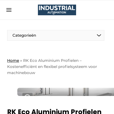
Aanmelden
Algemene voorwaarden
Bedrijven
Aanmelden
Bedankt voor de aanmelding
Categorieën
Bedrijven
Contact
Direct contact
Home
»
RK Eco Aluminium Profielen –
Kostenefficiënt en flexibel profielsysteem voor
Eigen content aanleveren
machinebouw
Evenement aanmelden
Home
Meest gelezen
Nieuwsbrief
RK Eco Aluminium Profielen
Podcasts