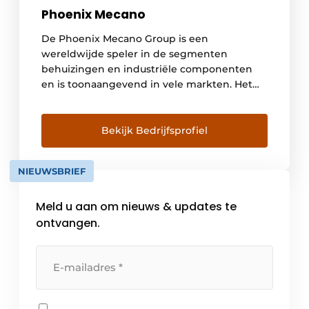
Phoenix Mecano
De Phoenix Mecano Group is een
wereldwijde speler in de segmenten
behuizingen en industriële componenten
en is toonaangevend in vele markten. Het
hoofdkantoor is gevestigd in Stein am
Rhein, Zwitserland. De Group heeft
wereldwijd ongeveer 7000 mensen in dienst
Bekijk Bedrijfsprofiel
en behaalde in 2024 een omzet van 779,5
miljoen euro. Het bedrijf richt zich op de […]
NIEUWSBRIEF
Meld u aan om nieuws & updates te
ontvangen.