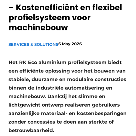
– Kostenefficiënt en flexibel
Privacy / Cookie statement
profielsysteem voor
Vacature aanmelden
machinebouw
Vacatures
Video’s
6 May 2026
SERVICES & SOLUTIONS
Het RK Eco aluminium profielsysteem biedt
een efficiënte oplossing voor het bouwen van
stabiele, duurzame en modulaire constructies
binnen de industriële automatisering en
machinebouw. Dankzij het slimme en
lichtgewicht ontwerp realiseren gebruikers
aanzienlijke materiaal- en kostenbesparingen
zonder concessies te doen aan sterkte of
betrouwbaarheid.