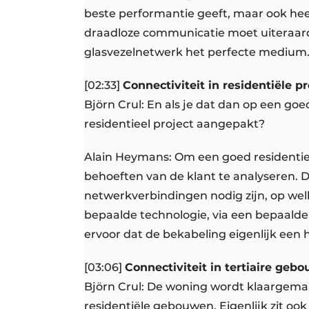
beste performantie geeft, maar ook heel
draadloze communicatie moet uiteraar
glasvezelnetwerk het perfecte medium
[02:33]
Connectiviteit in residentiële p
Björn Crul: En als je dat dan op een go
residentieel project aangepakt?
Alain Heymans: Om een goed residentieel
behoeften van de klant te analyseren. D
netwerkverbindingen nodig zijn, op we
bepaalde technologie, via een bepaalde
ervoor dat de bekabeling eigenlijk een 
[03:06]
Connectiviteit in tertiaire geb
Björn Crul: De woning wordt klaargemaa
residentiële gebouwen. Eigenlijk zit ook