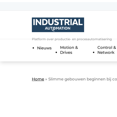
Aanmelden
Algemene voorwaarden
Bedrijven
Aanmelden
Bedankt voor de a
Platform over productie- en procesautomatisering
Bedrijven
Motion &
Control &
Nieuws
Contact
Drives
Network
Direct contact
Eigen content aanleveren
Evenement aanmelden
Home
»
Slimme gebouwen beginnen bij conne
Home
Meest gelezen
Nieuwsbrief
Podcasts