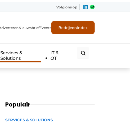
Volg ons op
Bedrijvenindex
Adverteren
Nieuwsbrief
Events
Services &
IT &
Solutions
OT
Populair
SERVICES & SOLUTIONS