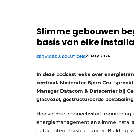
Privacy / Cookie statement
Vacature aanmelden
Vacatures
Slimme gebouwen begin
Video’s
basis van elke installa
21 May 2026
SERVICES & SOLUTIONS
In deze podcastreeks over energietran
centraal. Moderator Björn Crul spree
Manager Datacom & Datacenter bij Ce
glasvezel, gestructureerde bekabelin
Hoe vormen connectiviteit, monitoring
energiemanagement en slimme installat
datacenterinfrastructuur en Building