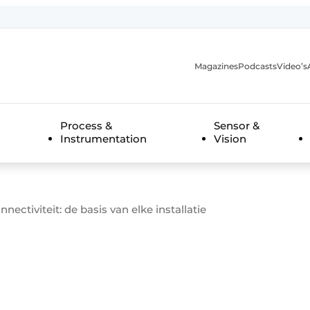
Magazines
Podcasts
Video’s
anmelding
Process &
Sensor &
Instrumentation
Vision
ctiviteit: de basis van elke installatie