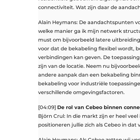
connectiviteit. Wat zijn daar de aandac
Alain Heymans: De aandachtspunten voo
welke manier ga ik mijn netwerk struct
must om bijvoorbeeld latere uitbreidin
voor dat de bekabeling flexibel wordt,
verbindingen kan geven. De toepassing 
zijn van de locatie. Neem nu bijvoorbe
andere aanpak dan een bekabeling binn
bekabeling voor industriële toepassin
verschillende omgevingsfactoren.
[04:09]
De rol van Cebeo binnen connec
Björn Crul: In die markt zijn er heel v
positioneren jullie zich als Cebeo in dat
Alain Heymans: Als Cebeo zetten wij voo