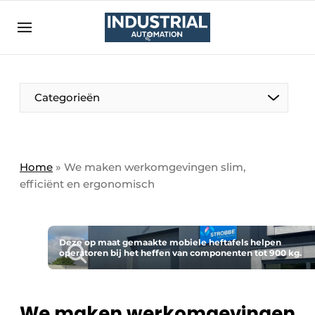
Aanmelden
Algemene voorwaarden
Bedrijven
Aanmelden
Bedankt voor de aanmelding
Categorieën
Bedrijven
Contact
Direct contact
Home
»
We maken werkomgevingen slim,
efficiënt en ergonomisch
Eigen content aanleveren
Evenement aanmelden
Home
Deze op maat gemaakte mobiele heftafels helpen
operatoren bij het heffen van componenten tot 900 kg.
Meest gelezen
Nieuwsbrief
Podcasts
We maken werkomgevingen