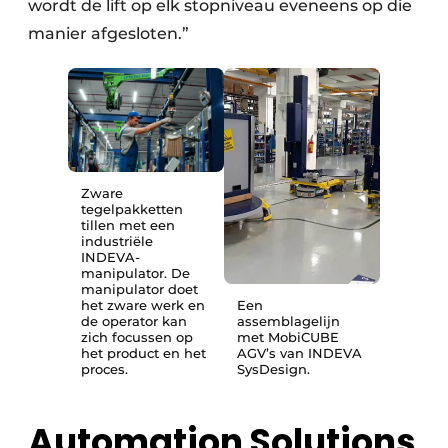
wordt de lift op elk stopniveau eveneens op die
manier afgesloten.”
Zware
tegelpakketten
tillen met een
industriële
INDEVA-
manipulator. De
manipulator doet
het zware werk en
Een
de operator kan
assemblagelijn
zich focussen op
met MobiCUBE
het product en het
AGV’s van INDEVA
proces.
SysDesign.
Automation Solutions