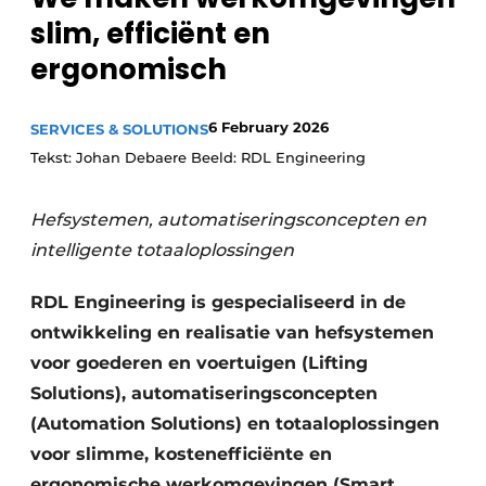
slim, efficiënt en
Privacy / Cookie statement
ergonomisch
Vacature aanmelden
Vacatures
6 February 2026
SERVICES & SOLUTIONS
Video’s
Tekst: Johan Debaere Beeld: RDL Engineering
Hefsystemen, automatiseringsconcepten en
intelligente totaaloplossingen
RDL Engineering is gespecialiseerd in de
ontwikkeling en realisatie van hefsystemen
voor goederen en voertuigen (Lifting
Solutions), automatiseringsconcepten
(Automation Solutions) en totaaloplossingen
voor slimme, kostenefficiënte en
ergonomische werkomge­vingen (Smart