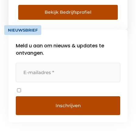
bouwen wij graag een lange
termijnsamenwerking uit gerugsteund door
Bekijk Bedrijfsprofiel
een complementair en flexibel team van
gecertifieerde support, product en sales
NIEUWSBRIEF
engineers. Door een duurzame […]
Meld u aan om nieuws & updates te
ontvangen.