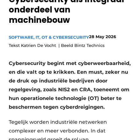
onderdeel van
Privacy / Cookie statement
machinebouw
Vacature aanmelden
Vacatures
28 May 2026
SOFTWARE, IT, OT & CYBERSECURITY
Video’s
Tekst Katrien De Vocht | Beeld Bintz Technics
Cybersecurity begint met cyberweerbaarheid,
en die valt op te krikken. Een must, zeker nu
de druk op industriële bedrijven door
regelgeving, zoals NIS2 en CRA, toeneemt om
hun operationele technologie (OT) beter te
beschermen tegen cyberdreigingen.
Tegelijk worden industriële netwerken
complexer en meer verbonden. In dat
spanningsveld groeit de rol van