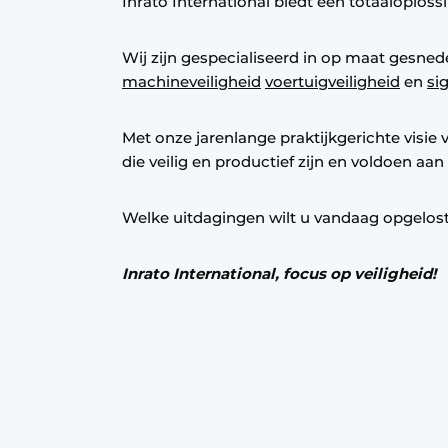
Inrato International biedt een totaaloploss
Podcasts
Privacy / Cookie statement
Wij zijn gespecialiseerd in op maat gesned
machineveiligheid
voertuigveiligheid
en
si
S’inscrire
S’inscrire
Met onze jarenlange praktijkgerichte visie
Termes et conditions
die veilig en productief zijn en voldoen aan
Video’s
Welke uitdagingen wilt u vandaag opgelost
Inrato International, focus op veiligheid!