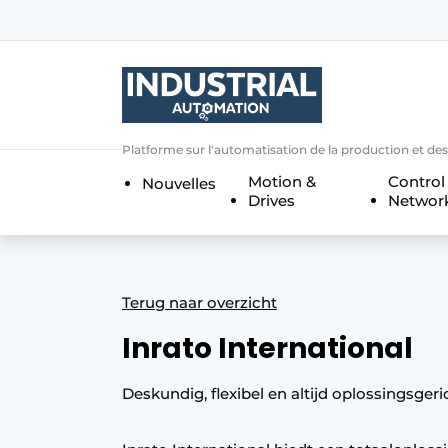
Bedrijven
Contact
Contact
Platforme sur l'automatisation de la production et de
Direct contact
Motion &
Control
Nouvelles
Eigen content aanleveren
Drives
Networ
Emploi
Enregistrer une offre demploi
Entreprises
Merci de votre inscriptio
S’inscrire
Terug naar overzicht
Evenement aanmelden
Inrato International
Home
Deskundig, flexibel en altijd oplossingsgeri
Meest gelezen
Newsletter