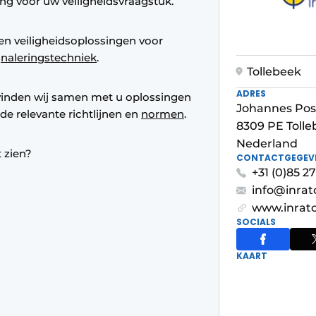
ing voor uw veiligheidsvraagstuk.
en veiligheidsoplossingen voor
gnaleringstechniek
.
Tollebeek
ADRES
 vinden wij samen met u oplossingen
Johannes Po
 de relevante richtlijnen en
normen
.
8309 PE Toll
Nederland
 zien?
CONTACTGEGEV
+31 (0)85 2
info@inra
www.inrat
SOCIALS
KAART