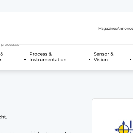
Magazines
Annonce
s processus
 &
Process &
Sensor &
k
Instrumentation
Vision
n
cht.