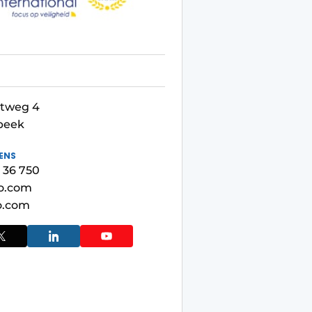
stweg 4
ebeek
ENS
7 36 750
to.com
o.com