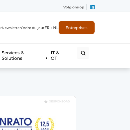
Volg ons op
FR
•
NL
Entreprises
r
Newsletter
Ordre du jour
Services &
IT &
Solutions
OT
GESPONSORD