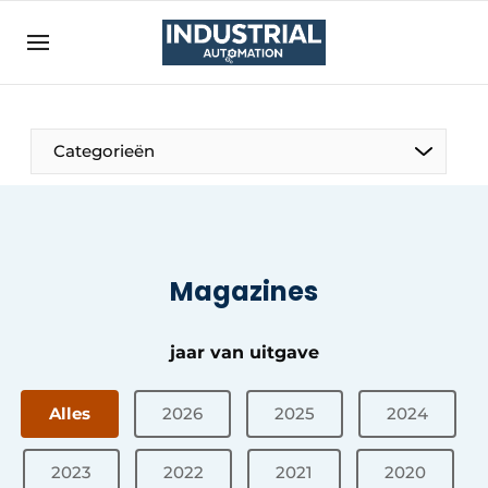
Aanmelden
Algemene voorwaarden
Bedrijven
Aanmelden
Bedankt voor de aanmelding
Categorieën
Bedrijven
Contact
Direct contact
Magazines
Eigen content aanleveren
Evenement aanmelden
jaar van uitgave
Home
Meest gelezen
Alles
2026
2025
2024
Nieuwsbrief
2023
2022
2021
2020
Podcasts