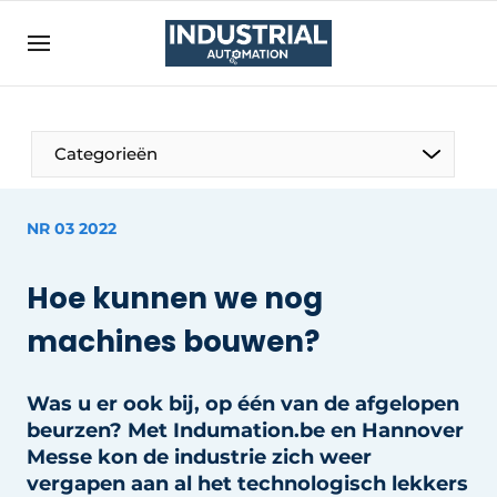
Aanmelden
Algemene voorwaarden
Bedrijven
Aanmelden
Bedankt voor de aanmelding
Categorieën
Bedrijven
Contact
NR 03 2022
Direct contact
Hoe kunnen we nog
Eigen content aanleveren
machines bouwen?
Evenement aanmelden
Home
Was u er ook bij, op één van de afgelopen
Meest gelezen
beurzen? Met Indumation.be en Hannover
Nieuwsbrief
Messe kon de industrie zich weer
vergapen aan al het technologisch lekkers
Podcasts