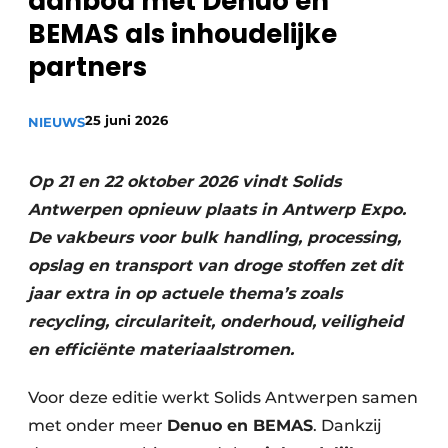
aanbod met Denuo en
Privacy / Cookie statement
BEMAS als inhoudelijke
Vacature aanmelden
partners
Vacatures
25 juni 2026
NIEUWS
Video’s
Op 21 en 22 oktober 2026 vindt Solids
Antwerpen opnieuw plaats in Antwerp Expo.
De
vakbeurs voor bulk handling, processing,
opslag en transport van droge stoffen zet
dit
jaar extra in op actuele thema’s zoals
recycling, circulariteit, onderhoud,
veiligheid
en efficiënte materiaalstromen.
Voor deze editie werkt Solids Antwerpen samen
met onder meer
Denuo en BEMAS
. Dankzij