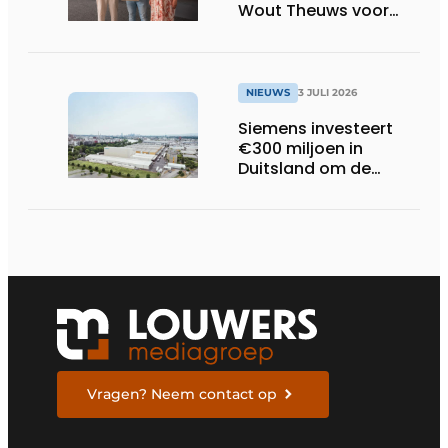
Wout Theuws voor
bachelorproef rond
online
trillingsmetingen
NIEUWS
3 JULI 2026
Siemens investeert
€300 miljoen in
Duitsland om de
elektrische
ruggengraat van de
industrieën van
morgen te bouwen
Vragen? Neem contact op