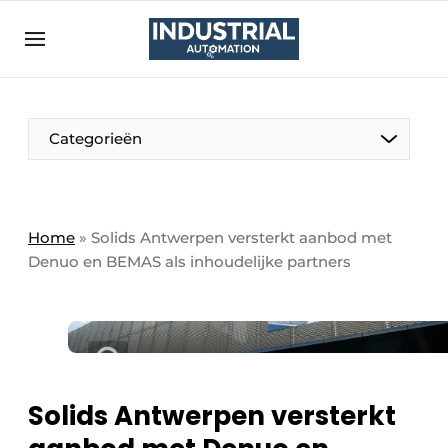
Aanmelden
Algemene voorwaarden
Bedrijven
Aanmelden
Bedankt voor de aanmelding
Categorieën
Bedrijven
Contact
Direct contact
Home
»
Solids Antwerpen versterkt aanbod met
Denuo en BEMAS als inhoudelijke partners
Eigen content aanleveren
Evenement aanmelden
Home
Meest gelezen
Nieuwsbrief
Solids Antwerpen versterkt
Podcasts