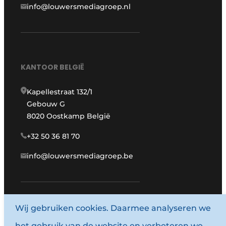
info@louwersmediagroep.nl
KANTOOR BELGIË
Kapellestraat 132/1
Gebouw G
8020 Oostkamp België
+32 50 36 81 70
info@louwersmediagroep.be
www.louwersmediagroep.com
Wij gebruiken cookies. Daarmee analyseren we
het gebruik van de website en verbeteren we