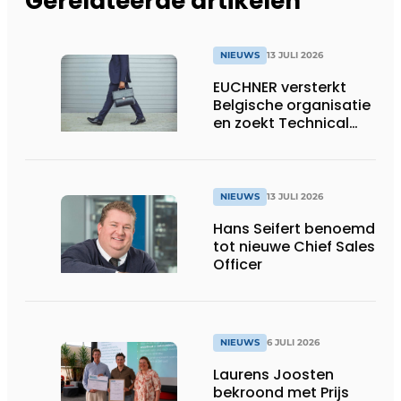
Gerelateerde artikelen
NIEUWS
13 JULI 2026
EUCHNER versterkt
Belgische organisatie
en zoekt Technical
Sales Engineer voor
Oost-België
NIEUWS
13 JULI 2026
Hans Seifert benoemd
tot nieuwe Chief Sales
Officer
NIEUWS
6 JULI 2026
Laurens Joosten
bekroond met Prijs