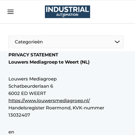
Aanmelden
Algemene voorwaarden
Bedrijven
Aanmelden
Bedankt voor de aanmelding
Categorieën
Bedrijven
PRIVACY STATEMENT
Contact
Louwers Mediagroep te Weert (NL)
Direct contact
Louwers Mediagroep
Eigen content aanleveren
Schatbeurderlaan 6
Evenement aanmelden
6002 ED WEERT
https://www.louwersmediagroep.nl/
Home
Handelsregister Roermond, KVK-nummer
Meest gelezen
13032407
Nieuwsbrief
Podcasts
en