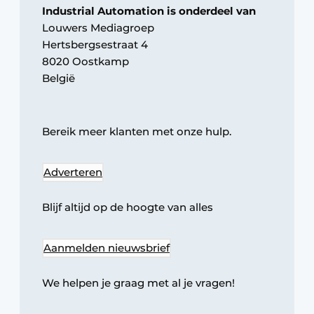
Industrial Automation is onderdeel van
Privacy / Cookie statement
Louwers Mediagroep
Vacature aanmelden
Hertsbergsestraat 4
8020 Oostkamp
Vacatures
België
Video’s
Bereik meer klanten met onze hulp.
Adverteren
Blijf altijd op de hoogte van alles
Aanmelden nieuwsbrief
We helpen je graag met al je vragen!