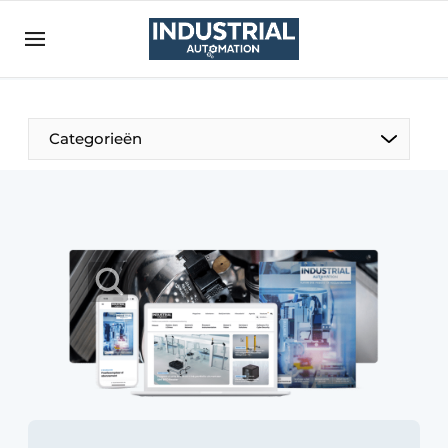
Aanmelden
Algemene voorwaarden
Bedrijven
Aanmelden
Bedankt voor de aanmelding
Categorieën
Bedrijven
Contact
Direct contact
Eigen content aanleveren
Evenement aanmelden
Home
Meest gelezen
Nieuwsbrief
Podcasts