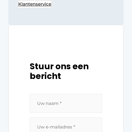
Klantenservice
Stuur ons een
bericht
U
W
N
A
A
M
*
U
W
E
-
M