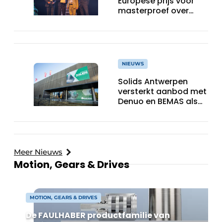
Europese prijs voor
masterproef over
GenAI als antwoord
op kennisverlies in de
industrie
NIEUWS
Solids Antwerpen
versterkt aanbod met
Denuo en BEMAS als
inhoudelijke partners
Meer Nieuws
Motion, Gears & Drives
MOTION, GEARS & DRIVES
De FAULHABER productfamilie van