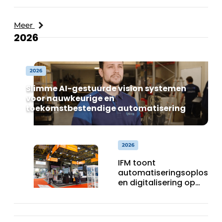
industrieën van
morgen te bouwen
Meer
2026
2026
Slimme AI-gestuurde vision systemen
voor nauwkeurige en
toekomstbestendige automatisering
2026
IFM toont
automatiseringsoplossin
en digitalisering op
INDUMATION 2026