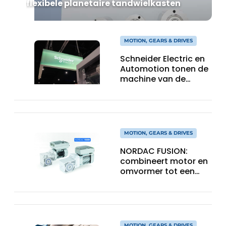
flexibele planetaire tandwielkasten
MOTION, GEARS & DRIVES
Schneider Electric en
Automotion tonen de
machine van de
toekomst tijdens
Automation
Xperience
MOTION, GEARS & DRIVES
NORDAC FUSION:
combineert motor en
omvormer tot een
compacte
hoogvermogen-
eenheid
MOTION, GEARS & DRIVES