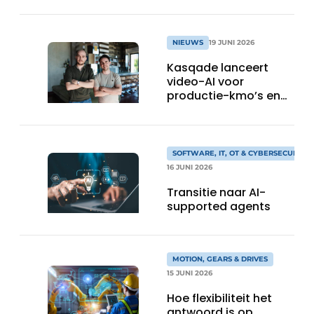
NIEUWS
19 JUNI 2026
Kasqade lanceert
video-AI voor
productie-kmo’s en
haalt meteen 600.000
euro op
SOFTWARE, IT, OT & CYBERSECURITY
16 JUNI 2026
Transitie naar AI-
supported agents
MOTION, GEARS & DRIVES
15 JUNI 2026
Hoe flexibiliteit het
antwoord is op