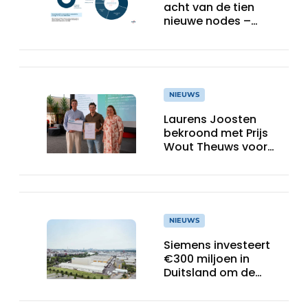
acht van de tien
nieuwe nodes –
Terugloop van
veldbussen gaat
sneller volgens de
jaarlijkse analyse van
HMS Networks
NIEUWS
Laurens Joosten
bekroond met Prijs
Wout Theuws voor
bachelorproef rond
online
trillingsmetingen
NIEUWS
Siemens investeert
€300 miljoen in
Duitsland om de
elektrische
ruggengraat van de