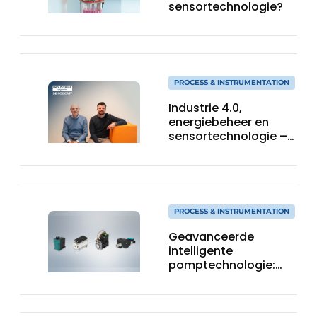
sensortechnologie?
PROCESS & INSTRUMENTATION
Industrie 4.0,
energiebeheer en
sensortechnologie –
Koen Vermeren
(Gefran Benelux) over
de fabriek van de
toekomst
PROCESS & INSTRUMENTATION
Geavanceerde
intelligente
pomptechnologie:
precisie, controle en
flexibiliteit van KNF