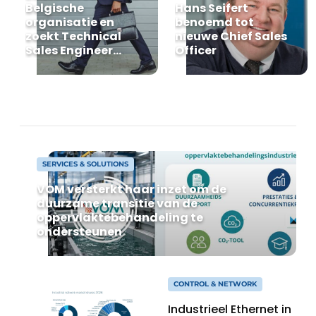
Belgische
Hans Seifert
Privacy / Cookie statement
organisatie en
benoemd tot
zoekt Technical
nieuwe Chief Sales
Vacature aanmelden
Sales Engineer
Officer
voor Oost-België
Vacatures
Video’s
SERVICES & SOLUTIONS
VOM versterkt haar inzet om de
duurzame transitie van de
oppervlaktebehandeling te
ondersteunen
CONTROL & NETWORK
Industrieel Ethernet in