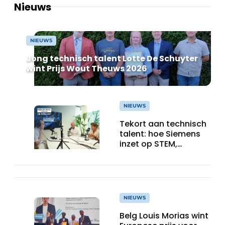
Nieuws
NIEUWS
Jong technisch talent Lotte De Schuyter
wint Prijs Wout Theuws 2026
NIEUWS
Tekort aan technisch
talent: hoe Siemens
inzet op STEM,
onderwijs en de
industrie van morgen
NIEUWS
Belg Louis Morias wint