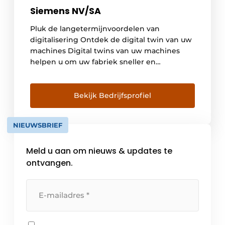
Siemens NV/SA
Pluk de langetermijnvoordelen van
digitalisering Ontdek de digital twin van uw
machines Digital twins van uw machines
helpen u om uw fabriek sneller en
efficiënter te ontwikkelen. Optimaliseer
nieuwe machines vanaf de ontwerpfase,
ontdek mogelijke verbeteringen vóór de
Bekijk Bedrijfsprofiel
eigenlijke ingebruikname en gebruik
machinegegevens om de werking continu
NIEUWSBRIEF
te optimaliseren. Siemens biedt de
technische basis om […]
Meld u aan om nieuws & updates te
ontvangen.