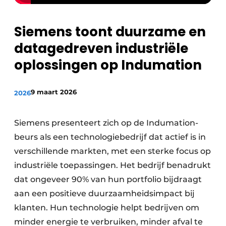
Privacy / Cookie statement
Siemens toont duurzame en
Vacature aanmelden
datagedreven industriële
Vacatures
oplossingen op Indumation
Video’s
9 maart 2026
2026
Siemens presenteert zich op de Indumation-
beurs als een technologiebedrijf dat actief is in
verschillende markten, met een sterke focus op
industriële toepassingen. Het bedrijf benadrukt
dat ongeveer 90% van hun portfolio bijdraagt
aan een positieve duurzaamheidsimpact bij
klanten. Hun technologie helpt bedrijven om
minder energie te verbruiken, minder afval te