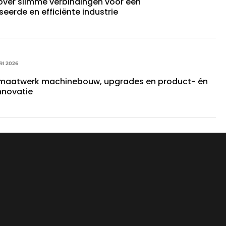
over slimme verbindingen voor een
eerde en efficiënte industrie
RI 2026
 maatwerk machinebouw, upgrades en product- én
nnovatie