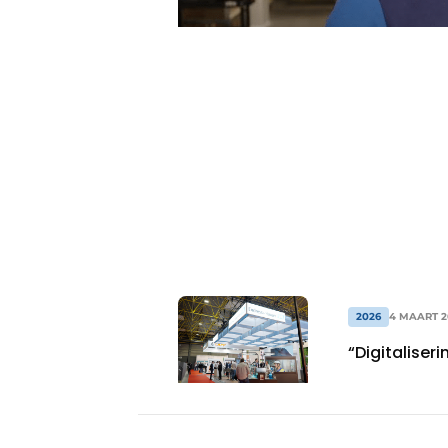
Privacy / Cookie statement
Vacature aanmelden
Vacatures
Video’s
2026
4 MAART 2
“Digitaliser