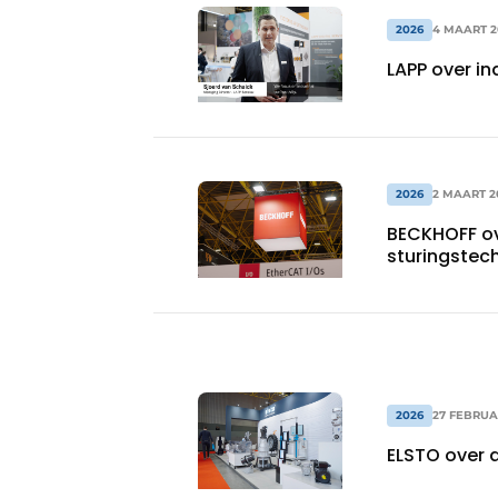
2026
4 MAART 2
LAPP over in
2026
2 MAART 2
BECKHOFF ov
sturingstec
2026
27 FEBRUA
ELSTO over 