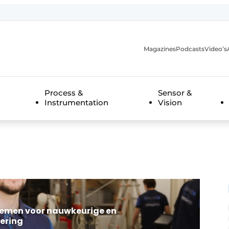
Magazines
Podcasts
Video’s
anmelding
Process &
Sensor &
Instrumentation
Vision
temen voor nauwkeurige en
ering