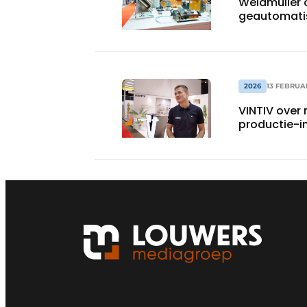
Weidmüller 
geautomatis
2026
13 FEBRUA
VINTIV over
productie-i