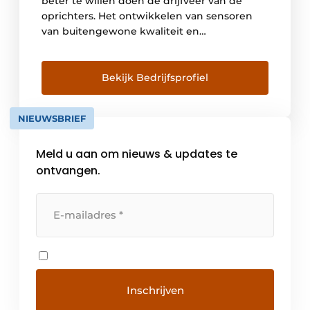
beter te willen doen de drijfveer van de
oprichters. Het ontwikkelen van sensoren
van buitengewone kwaliteit en
betrouwbaarheid en een voorbeeldige
klantenservice. Met deze visie en het
bewustzijn dat het begrip ‚kwaliteit‘ het
Bekijk Bedrijfsprofiel
eigenlijke product ver overtreft, startte ifm
in oktober 1969. Na vele jaren intensieve […]
NIEUWSBRIEF
Meld u aan om nieuws & updates te
ontvangen.