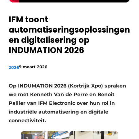
Privacy / Cookie statement
IFM toont
Vacature aanmelden
automatiseringsoplossingen
Vacatures
en digitalisering op
Video’s
INDUMATION 2026
9 maart 2026
2026
Op INDUMATION 2026 (Kortrijk Xpo) spraken
we met Kenneth Van de Perre en Benoit
Pallier van IFM Electronic over hun rol in
industriële automatisering en digitale
connectiviteit.