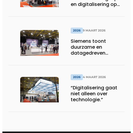
en digitalisering op
INDUMATION 2026
2026
9 MAART 2026
Siemens toont
duurzame en
datagedreven
industriële
oplossingen op
Indumation
2026
4 MAART 2026
“Digitalisering gaat
niet alleen over
technologie.”