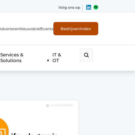
Volg ons op
Bedrijvenindex
Adverteren
Nieuwsbrief
Events
Services &
IT &
Solutions
OT
GESPONSORD