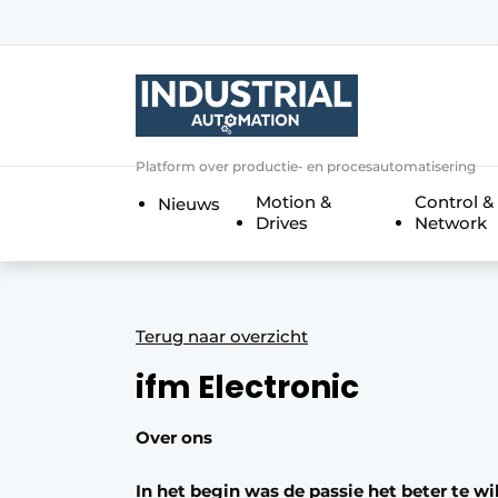
Aanmelden
Algemene voorwaarden
Bedrijven
Aanmelden
Bedankt voor de a
Platform over productie- en procesautomatisering
Bedrijven
Motion &
Control &
Nieuws
Contact
Drives
Network
Direct contact
Eigen content aanleveren
Evenement aanmelden
Terug naar overzicht
Home
ifm Electronic
Meest gelezen
Over ons
Nieuwsbrief
Podcasts
In het begin was de passie het beter te wi