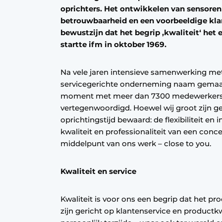
oprichters. Het ontwikkelen van sensore
Privacy / Cookie statement
betrouwbaarheid en een voorbeeldige klan
Vacature aanmelden
bewustzijn dat het begrip ‚kwaliteit‘ het e
startte ifm in oktober 1969.
Vacatures
Video’s
Na vele jaren intensieve samenwerking met
servicegerichte onderneming naam gemaakt
moment met meer dan 7300 medewerkers i
vertegenwoordigd. Hoewel wij groot zijn g
oprichtingstijd bewaard: de flexibiliteit en i
kwaliteit en professionaliteit van een conc
middelpunt van ons werk – close to you.
Kwaliteit en service
Kwaliteit is voor ons een begrip dat het pr
zijn gericht op klantenservice en productkwa