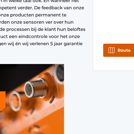
en in welke taal ook. En wanneer het
mpetent verder. De feedback van onze
 onze producten permanent te
rden onze sensoren ver over hun
de processen bij de klant hun beloftes
ct een eindcontrole voor het onze
n wij én wij verlenen 5 jaar garantie
Route