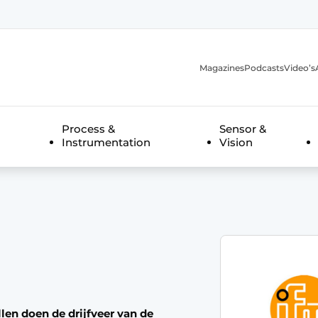
Magazines
Podcasts
Video’s
anmelding
Process &
Sensor &
Instrumentation
Vision
llen doen de drijfveer van de