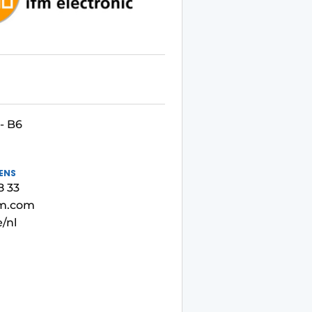
- B6
ENS
8 33
fm.com
/nl