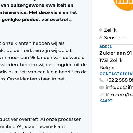
n van buitengewone kwaliteit en
tenservice. Met deze visie en het
igenlijke product ver overtreft,
Zellik
Sensoren
 onze klanten hebben wij als
ADRES
 op de markt en zijn wij op dit
Zuiderlaan 91 
n meer dan 95 landen van de wereld
1731 Zellik
eworden, hebben wij de deugden uit de
België
ndividualiteit van een klein bedrijf en de
CONTACTGEGEV
ern. Onze klanten staan in het
+32 2 588 8
info.be@i
ifm.com/be
KAART
oduct ver overtreft. Al onze processen
liteit. Wij staan iedere klant