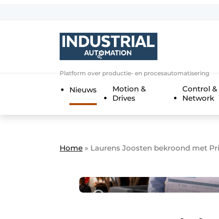
Aanmelden
Algemene voorwaarden
Bedrijven
Aanmelden
Bedankt voor de a
Platform over productie- en procesautomatisering
Bedrijven
Motion &
Control &
Nieuws
Contact
Drives
Network
Direct contact
Eigen content aanleveren
Evenement aanmelden
Home
»
Laurens Joosten bekroond met Pri
Home
Meest gelezen
Nieuwsbrief
Podcasts