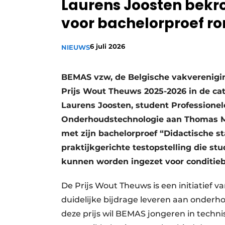
Laurens Joosten bekr
Privacy / Cookie statement
voor bachelorproef ro
Vacature aanmelden
Vacatures
6 juli 2026
NIEUWS
Video’s
BEMAS vzw, de Belgische vakverenigi
Prijs Wout Theuws 2025-2026 in de cat
Laurens Joosten, student Professionel
Onderhoudstechnologie aan Thomas M
met zijn bachelorproef “Didactische st
praktijkgerichte testopstelling die st
kunnen worden ingezet voor conditieb
De Prijs Wout Theuws is een initiatief
duidelijke bijdrage leveren aan onder
deze prijs wil BEMAS jongeren in tech