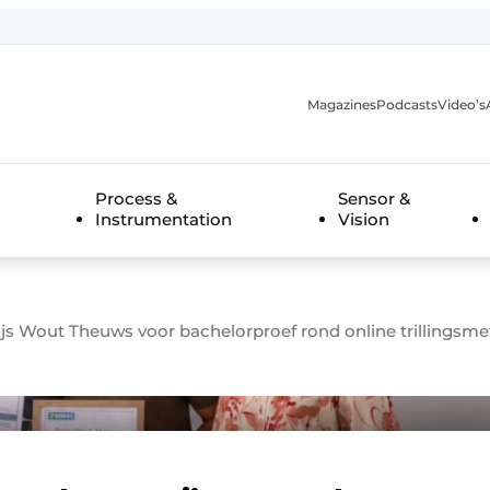
Magazines
Podcasts
Video’s
anmelding
Process &
Sensor &
Instrumentation
Vision
js Wout Theuws voor bachelorproef rond online trillingsm