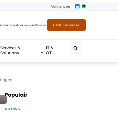
Volg ons op
Bedrijvenindex
Adverteren
Nieuwsbrief
Events
Services &
IT &
Solutions
OT
etingen
Populair
NIEUWS