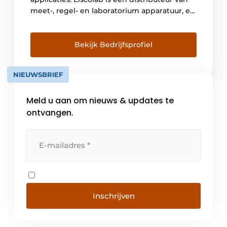
meet-, regel- en laboratorium apparatuur, en
meer nog: de partner voor een betrouwbare
continuïteit van metingen, processen en
applicaties. Naast het juiste materiaal bieden
Bekijk Bedrijfsprofiel
wij ook de juiste kennis aan. De
toepassingen bij de klanten blijven
NIEUWSBRIEF
probleemloos draaien door […]
Meld u aan om nieuws & updates te
ontvangen.
Inschrijven