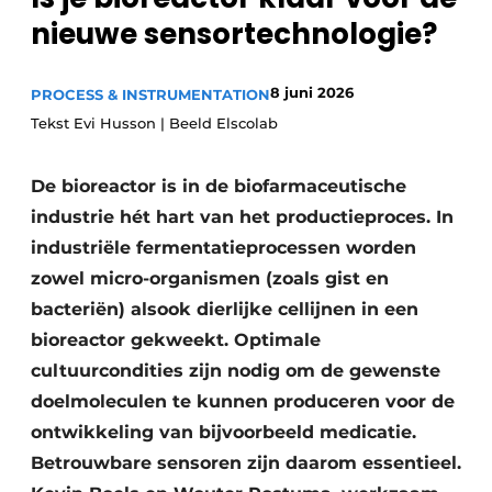
nieuwe sensortechnologie?
Privacy / Cookie statement
Vacature aanmelden
8 juni 2026
PROCESS & INSTRUMENTATION
Vacatures
Tekst Evi Husson | Beeld Elscolab
Video’s
De bioreactor is in de biofarmaceutische
industrie hét hart van het productieproces. In
industriële fermentatieprocessen worden
zowel micro-organismen (zoals gist en
bacteriën) alsook dierlijke cellijnen in een
bioreactor gekweekt. Optimale
cultuurcondities zijn nodig om de gewenste
doelmoleculen te kunnen produceren voor de
ontwikkeling van bijvoorbeeld medicatie.
Betrouwbare sensoren zijn daarom essentieel.