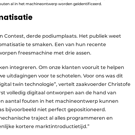
outen al in het machineontwerp worden geïdentificeerd.
atisatie
n Contest, derde podiumplaats. Het publiek weet
tomatisatie te smaken. Een van hun recente
ntworpen freesmachine met drie assen.
ken integreren. Om onze klanten vooruit te helpen
 uitdagingen voor te schotelen. Voor ons was dit
ital twin technologie”, vertelt zaakvoerder Christofe
t volledig digitaal ontworpen aan de hand van
n aantal fouten in het machineontwerp kunnen
s bijvoorbeeld niet perfect gepositioneerd.
mechanische traject al alles programmeren en
enlijke kortere marktintroductietijd.”