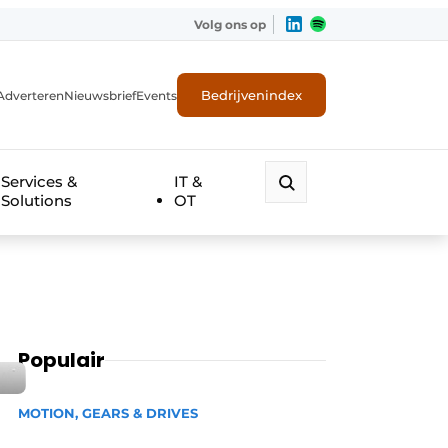
Volg ons op
Bedrijvenindex
Adverteren
Nieuwsbrief
Events
Services &
IT &
Solutions
OT
Populair
MOTION, GEARS & DRIVES