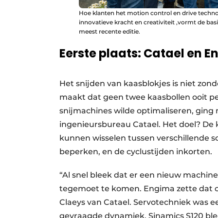
Hoe klanten het motion control en drive techn
innovatieve kracht en creativiteit ,vormt de bas
meest recente editie.
Eerste plaats: Catael en 
Het snijden van kaasblokjes is niet zond
maakt dat geen twee kaasbollen ooit per
snijmachines wilde optimaliseren, gin
ingenieursbureau Catael. Het doel? De k
kunnen wisselen tussen verschillende so
beperken, en de cyclustijden inkorten.
“Al snel bleek dat er een nieuw machin
tegemoet te komen. Engima zette dat op 
Claeys van Catael. Servotechniek was e
gevraagde dynamiek. Sinamics S120 blee