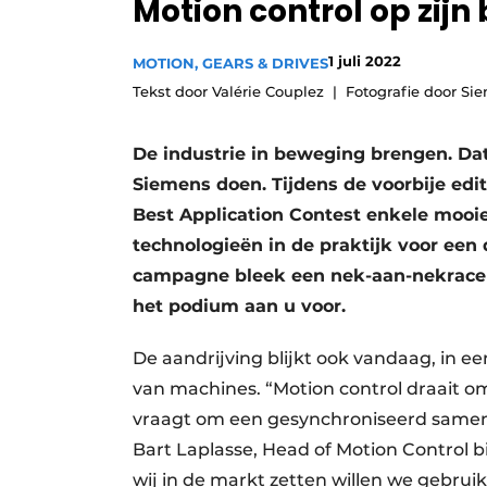
Motion control op zijn 
Privacy / Cookie statement
Vacature aanmelden
1 juli 2022
MOTION, GEARS & DRIVES
Tekst door Valérie Couplez
Fotografie door Si
Vacatures
Video’s
De industrie in beweging brengen. Da
Siemens doen. Tijdens de voorbije ed
Best Application Contest enkele mooie
technologieën in de praktijk voor een
campagne bleek een nek-aan-nekrace 
het podium aan u voor.
De aandrijving blijkt ook vandaag, in ee
van machines. “Motion control draait o
vraagt om een gesynchroniseerd samen
Bart Laplasse, Head of Motion Control bi
wij in de markt zetten willen we gebruik