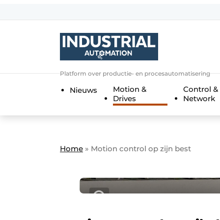
Aanmelden
Algemene voorwaarden
Bedrijven
Aanmelden
Bedankt voor de a
Platform over productie- en procesautomatisering
Bedrijven
Motion &
Control &
Nieuws
Contact
Drives
Network
Direct contact
Eigen content aanleveren
Evenement aanmelden
Home
»
Motion control op zijn best
Home
Meest gelezen
Nieuwsbrief
Podcasts