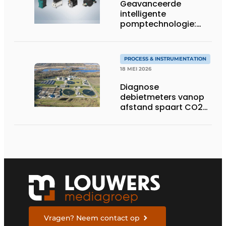
Geavanceerde
intelligente
pomptechnologie:
precisie, controle en
flexibiliteit van KNF
PROCESS & INSTRUMENTATION
18 MEI 2026
Diagnose
debietmeters vanop
afstand spaart CO2
uit
Vragen? Neem contact op