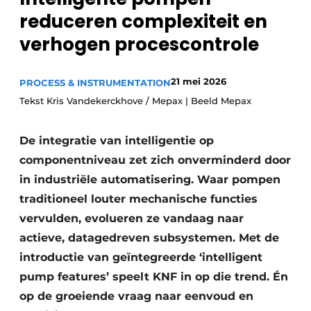
reduceren complexiteit en
Privacy / Cookie statement
verhogen procescontrole
Vacature aanmelden
Vacatures
21 mei 2026
PROCESS & INSTRUMENTATION
Video’s
Tekst Kris Vandekerckhove / Mepax | Beeld Mepax
De integratie van intelligentie op
componentniveau zet zich onverminderd door
in industriële automatisering. Waar pompen
traditioneel louter mechanische functies
vervulden, evolueren ze vandaag naar
actieve, datagedreven subsystemen. Met de
introductie van geïntegreerde ‘intelligent
pump features’ speelt KNF in op die trend. Én
op de groeiende vraag naar eenvoud en